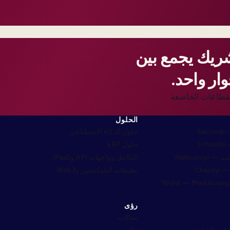
شريك يجمع بين
ار واحد.
ار للقطاعات الخاضعة
الحلول
S
حلول الذكاء الاصطناعي
S
حلول ERP
التكامل وواجهات API وiPaaS
Che
تطبيقات البلوكتشين وWeb3
رؤى
مقالات