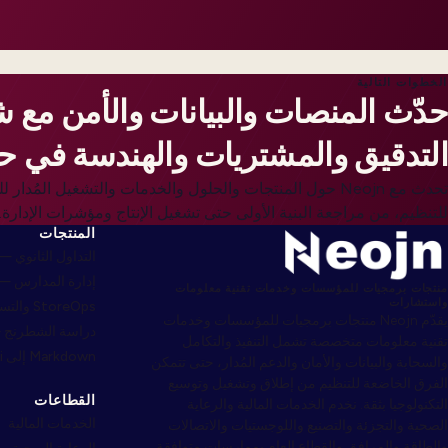
الخطوات التالية
حدّث المنصات والبيانات والأمن مع 
التدقيق والمشتريات والهندسة في حو
تحدث مع Neojn حول المنتجات والحلول والخدمات والتشغيل المُد
للتنظيم، من مراجعة البنية الأولى حتى تشغيل الإنتاج ومؤشرات الإدارة.
المنتجات
التداول الثانوي — econdri
إدارة المدارس — choolyi
منتجات برمجيات للمؤسسات وخدمات تقنية معلومات
واستشارات
StoreOps والتسليم — Webcomyi
يقدّم Neojn منتجات برمجيات للمؤسسات وخدمات
دراسة الشطرنج — ssyi
تقنية معلومات متخصصة تشمل التنفيذ والتكامل
Markdown إلى Word — Markdownyi
والسحابة والبيانات والأمان والدعم المُدار، حتى تتمكن
الفرق الخاضعة للتنظيم من إطلاق وتشغيل وتوسيع
القطاعات
التكنولوجيا بثقة. نخدم الخدمات المالية والرعاية
الخدمات المالية
الصحية والتجزئة والتصنيع واللوجستيات والاتصالات
والطاقة والمرافق والقطاع العام بممارسات متوافقة