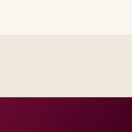
same RAID log and control impact analysis across business and IT.
e and release criteria are agreed before public production dates.
ts documentation that matches real incident and change practice.