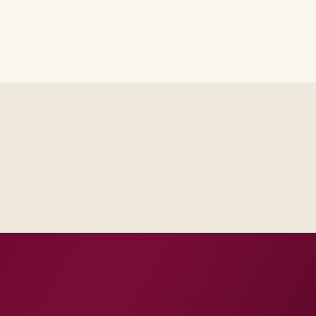
Delivery footprint
latform and integration
ons and regulatory tier.
Steering sees the 
Test evidenc
Operations inheri