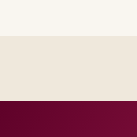
Industry principals with p
engineers, scaled to your regi