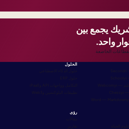
شريك يجمع بين
ار واحد.
ار للقطاعات الخاضعة
الحلول
S
حلول الذكاء الاصطناعي
S
حلول ERP
التكامل وواجهات API وiPaaS
Che
تطبيقات البلوكتشين وWeb3
رؤى
مقالات
لوم الحياة
تقارير