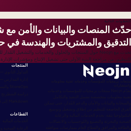
الخطوات التالية
حدّث المنصات والبيانات والأمن مع 
التدقيق والمشتريات والهندسة في حو
تحدث مع Neojn حول المنتجات والحلول والخدمات والتشغيل المُد
للتنظيم، من مراجعة البنية الأولى حتى تشغيل الإنتاج ومؤشرات الإدارة.
المنتجات
التداول الثانوي — econdri
إدارة المدارس — choolyi
منتجات برمجيات للمؤسسات وخدمات تقنية معلومات
واستشارات
StoreOps والتسليم — Webcomyi
يقدّم Neojn منتجات برمجيات للمؤسسات وخدمات
دراسة الشطرنج — ssyi
تقنية معلومات متخصصة تشمل التنفيذ والتكامل
Markdown إلى Word — Markdownyi
والسحابة والبيانات والأمان والدعم المُدار، حتى تتمكن
الفرق الخاضعة للتنظيم من إطلاق وتشغيل وتوسيع
القطاعات
التكنولوجيا بثقة. نخدم الخدمات المالية والرعاية
الخدمات المالية
الصحية والتجزئة والتصنيع واللوجستيات والاتصالات
والطاقة والمرافق والقطاع العام بممارسات متوافقة
الرعاية الصحية وع