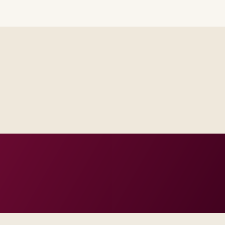
same RAID log and control impact analysis across business and IT.
e and release criteria are agreed before public production dates.
ts documentation that matches real incident and change practice.