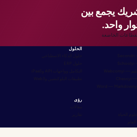
شريك يجمع بين
ار واحد.
ار للقطاعات الخاضعة
الحلول
S
حلول الذكاء الاصطناعي
S
حلول ERP
التكامل وواجهات API وiPaaS
Che
تطبيقات البلوكتشين وWeb3
رؤى
مقالات
لوم الحياة
تقارير
العام