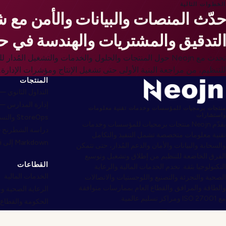
الخطوات التالية
حدّث المنصات والبيانات والأمن مع 
التدقيق والمشتريات والهندسة في حو
تحدث مع Neojn حول المنتجات والحلول والخدمات والتشغيل المُد
للتنظيم، من مراجعة البنية الأولى حتى تشغيل الإنتاج ومؤشرات الإدارة.
المنتجات
التداول الثانوي — econdri
إدارة المدارس — choolyi
منتجات برمجيات للمؤسسات وخدمات تقنية معلومات
واستشارات
StoreOps والتسليم — Webcomyi
يقدّم Neojn منتجات برمجيات للمؤسسات وخدمات
دراسة الشطرنج — ssyi
تقنية معلومات متخصصة تشمل التنفيذ والتكامل
Markdown إلى Word — Markdownyi
والسحابة والبيانات والأمان والدعم المُدار، حتى تتمكن
الفرق الخاضعة للتنظيم من إطلاق وتشغيل وتوسيع
القطاعات
التكنولوجيا بثقة. نخدم الخدمات المالية والرعاية
الخدمات المالية
الصحية والتجزئة والتصنيع واللوجستيات والاتصالات
والطاقة والمرافق والقطاع العام بممارسات متوافقة
الرعاية الصحية وع
مع ISO 27001 ومراكز تسليم عالمية.
الحكومة والقطاع 
تواصل