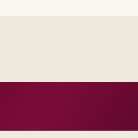
Delivery footprint
latform and integration
ons and regulatory tier.
Steering sees the 
Test evidenc
Operations inheri