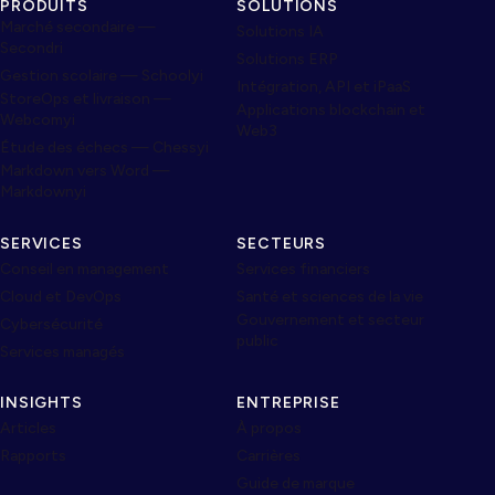
PRODUITS
SOLUTIONS
Marché secondaire —
Solutions IA
Secondri
Solutions ERP
Gestion scolaire — Schoolyi
Intégration, API et iPaaS
StoreOps et livraison —
Applications blockchain et
Webcomyi
Web3
Étude des échecs — Chessyi
Markdown vers Word —
Markdownyi
SERVICES
SECTEURS
Conseil en management
Services financiers
Cloud et DevOps
Santé et sciences de la vie
Gouvernement et secteur
Cybersécurité
public
Services managés
INSIGHTS
ENTREPRISE
Articles
À propos
Rapports
Carrières
Guide de marque