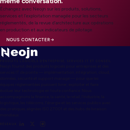
même conversation.
Échangez avec Neojn sur les produits, solutions,
services et l’exploitation managée pour les secteurs
réglementés, de la revue d’architecture aux opérations
en production et aux indicateurs de pilotage.
NOUS CONTACTER
PRODUITS LOGICIELS D’ENTREPRISE, SERVICES IT ET CONSEIL
Neojn fournit des produits logiciels pour entreprises et des
services IT de pointe — implémentation, intégration, cloud,
données, sécurité et support managé — pour que les
équipes réglementées puissent livrer, exploiter et faire
évoluer leur technologie en toute confiance. Nous
accompagnons la finance, la santé, le retail, l’industrie, la
logistique, les télécoms, l’énergie et les services publics avec
des pratiques alignées ISO 27001 et des hubs de livraison
mondiaux.
RÉSEAUX