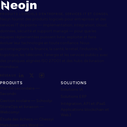
PRODUITS LOGICIELS D’ENTREPRISE, SERVICES IT ET CONSEIL
Neojn fournit des produits logiciels pour entreprises et des
services IT de pointe — implémentation, intégration, cloud,
données, sécurité et support managé — pour que les
équipes réglementées puissent livrer, exploiter et faire
évoluer leur technologie en toute confiance. Nous
accompagnons la finance, la santé, le retail, l’industrie, la
logistique, les télécoms, l’énergie et les services publics avec
des pratiques alignées ISO 27001 et des hubs de livraison
mondiaux.
RÉSEAUX
PRODUITS
SOLUTIONS
Marché secondaire —
Solutions IA
Secondri
Solutions ERP
Gestion scolaire — Schoolyi
Intégration, API et iPaaS
StoreOps et livraison —
Applications blockchain et
Webcomyi
Web3
Étude des échecs — Chessyi
Markdown vers Word —