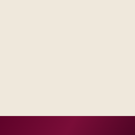
Steering forums see decisions, assumptions, and trade-
offs in one place, not scattered across email threads.
Operations receives runbooks and contacts that match
your real escalation model, not a generic handbook.
Success measures tie to production, adoption, or risk
reduction, not vanity milestones.
Delivery footprint
Blended consulting and engineering capacity sized
to your regions, with optional follow-on managed
run where you want shared SLAs.