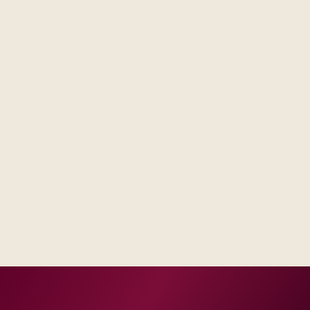
Steering forums see decisions, assumptions, and trade-
offs in one place, not scattered across email threads.
Operations receives runbooks and contacts that match
your real escalation model, not a generic handbook.
Success measures tie to production, adoption, or risk
reduction, not vanity milestones.
Delivery footprint
Blended consulting and engineering capacity sized
to your regions, with optional follow-on managed
run where you want shared SLAs.