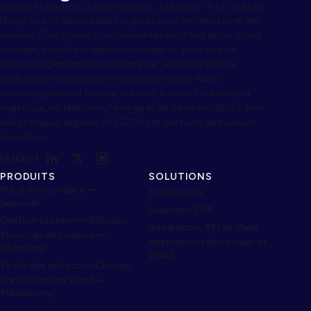
PRODUITS LOGICIELS D’ENTREPRISE, SERVICES IT ET CONSEIL
Neojn fournit des produits logiciels pour entreprises et des
services IT de pointe — implémentation, intégration, cloud,
données, sécurité et support managé — pour que les
équipes réglementées puissent livrer, exploiter et faire
évoluer leur technologie en toute confiance. Nous
accompagnons la finance, la santé, le retail, l’industrie, la
logistique, les télécoms, l’énergie et les services publics avec
des pratiques alignées ISO 27001 et des hubs de livraison
mondiaux.
RÉSEAUX
PRODUITS
SOLUTIONS
Marché secondaire —
Solutions IA
Secondri
Solutions ERP
Gestion scolaire — Schoolyi
Intégration, API et iPaaS
StoreOps et livraison —
Applications blockchain et
Webcomyi
Web3
Étude des échecs — Chessyi
Markdown vers Word —
Markdownyi