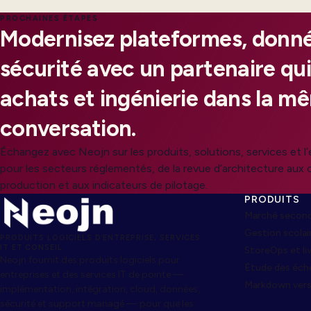
PROCHAINES ÉTAPES
Modernisez plateformes, donné
sécurité avec un partenaire qui
achats et ingénierie dans la m
conversation.
Échangez avec Neojn sur les produits, solutions, services et l
pour les secteurs réglementés, de la revue d’architecture aux
production et aux indicateurs de pilotage.
PRODUITS
Marché second
Gestion scolai
PRODUITS LOGICIELS D’ENTREPRISE, SERVICES
IT ET CONSEIL
StoreOps et l
Neojn fournit des produits logiciels pour
Étude des éch
entreprises et des services IT de pointe —
Markdown ver
implémentation, intégration, cloud, données,
sécurité et support managé — pour que les