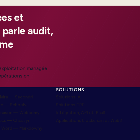
es et
 parle audit,
ême
’exploitation managée
 opérations en
SOLUTIONS
aire — Secondri
Solutions IA
re — Schoolyi
Solutions ERP
ivraison — Webcomyi
Intégration, API et iPaaS
ecs — Chessyi
Applications blockchain et Web3
s Word — Markdownyi