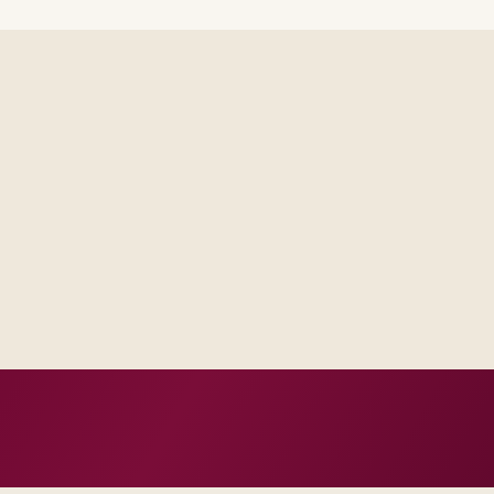
Delivery footprint
Blended consulting an
your regions, with op
where you want share
 one place, not scattered
al escalation model, not a
n, not vanity milestones.