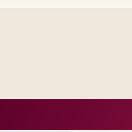
Steering forums see decisions, assumptions, and trade-offs in
across email threads.
Operations receives runbooks and contacts that match your re
generic handbook.
Success measures tie to production, adoption, or risk reductio