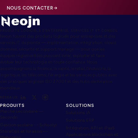
NOUS CONTACTER
PRODUITS LOGICIELS D’ENTREPRISE, SERVICES IT ET CONSEIL
Neojn fournit des produits logiciels pour entreprises et des
services IT de pointe — implémentation, intégration, cloud,
données, sécurité et support managé — pour que les
équipes réglementées puissent livrer, exploiter et faire
évoluer leur technologie en toute confiance. Nous
accompagnons la finance, la santé, le retail, l’industrie, la
logistique, les télécoms, l’énergie et les services publics avec
des pratiques alignées ISO 27001 et des hubs de livraison
mondiaux.
RÉSEAUX
PRODUITS
SOLUTIONS
Marché secondaire —
Solutions IA
Secondri
Solutions ERP
Gestion scolaire — Schoolyi
Intégration, API et iPaaS
StoreOps et livraison —
Applications blockchain et
Webcomyi