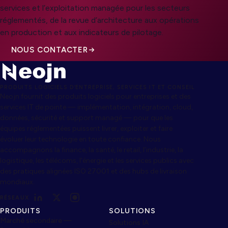
services et l’exploitation managée pour les secteurs
réglementés, de la revue d’architecture aux opérations
en production et aux indicateurs de pilotage.
NOUS CONTACTER
PRODUITS LOGICIELS D’ENTREPRISE, SERVICES IT ET CONSEIL
Neojn fournit des produits logiciels pour entreprises et des
services IT de pointe — implémentation, intégration, cloud,
données, sécurité et support managé — pour que les
équipes réglementées puissent livrer, exploiter et faire
évoluer leur technologie en toute confiance. Nous
accompagnons la finance, la santé, le retail, l’industrie, la
logistique, les télécoms, l’énergie et les services publics avec
des pratiques alignées ISO 27001 et des hubs de livraison
mondiaux.
RÉSEAUX
PRODUITS
SOLUTIONS
Marché secondaire —
Solutions IA