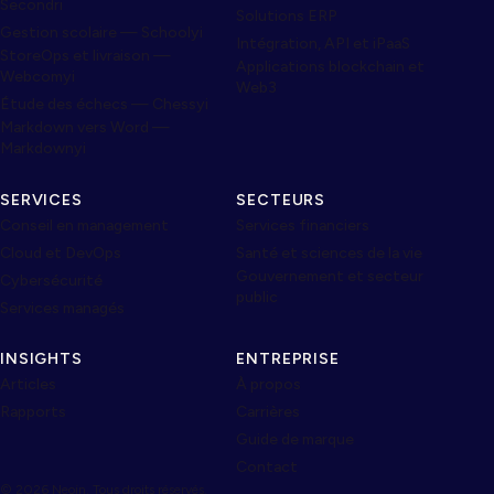
Secondri
Solutions ERP
Gestion scolaire — Schoolyi
Intégration, API et iPaaS
StoreOps et livraison —
Applications blockchain et
Webcomyi
Web3
Étude des échecs — Chessyi
Markdown vers Word —
Markdownyi
SERVICES
SECTEURS
Conseil en management
Services financiers
Cloud et DevOps
Santé et sciences de la vie
Gouvernement et secteur
Cybersécurité
public
Services managés
INSIGHTS
ENTREPRISE
Articles
À propos
Rapports
Carrières
Guide de marque
Contact
© 2026 Neojn. Tous droits réservés.