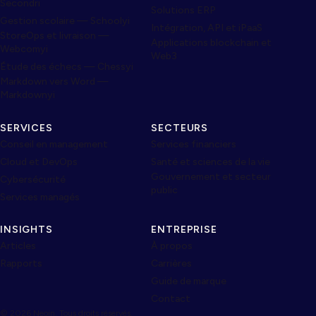
Secondri
Solutions ERP
Gestion scolaire — Schoolyi
Intégration, API et iPaaS
StoreOps et livraison —
Applications blockchain et
Webcomyi
Web3
Étude des échecs — Chessyi
Markdown vers Word —
Markdownyi
SERVICES
SECTEURS
Conseil en management
Services financiers
Cloud et DevOps
Santé et sciences de la vie
Gouvernement et secteur
Cybersécurité
public
Services managés
INSIGHTS
ENTREPRISE
Articles
À propos
Rapports
Carrières
Guide de marque
Contact
© 2026 Neojn. Tous droits réservés.