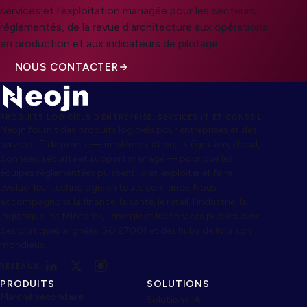
services et l’exploitation managée pour les secteurs
réglementés, de la revue d’architecture aux opérations
en production et aux indicateurs de pilotage.
NOUS CONTACTER
PRODUITS LOGICIELS D’ENTREPRISE, SERVICES IT ET CONSEIL
Neojn fournit des produits logiciels pour entreprises et des
services IT de pointe — implémentation, intégration, cloud,
données, sécurité et support managé — pour que les
équipes réglementées puissent livrer, exploiter et faire
évoluer leur technologie en toute confiance. Nous
accompagnons la finance, la santé, le retail, l’industrie, la
logistique, les télécoms, l’énergie et les services publics avec
des pratiques alignées ISO 27001 et des hubs de livraison
mondiaux.
RÉSEAUX
PRODUITS
SOLUTIONS
Marché secondaire —
Solutions IA