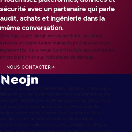
sécurité avec un partenaire qui parle
audit, achats et ingénierie dans la
même conversation.
Échangez avec Neojn sur les produits, solutions,
services et l’exploitation managée pour les secteurs
réglementés, de la revue d’architecture aux opérations
en production et aux indicateurs de pilotage.
NOUS CONTACTER
PRODUITS LOGICIELS D’ENTREPRISE, SERVICES IT ET CONSEIL
Neojn fournit des produits logiciels pour entreprises et des
services IT de pointe — implémentation, intégration, cloud,
données, sécurité et support managé — pour que les
équipes réglementées puissent livrer, exploiter et faire
évoluer leur technologie en toute confiance. Nous
accompagnons la finance, la santé, le retail, l’industrie, la
logistique, les télécoms, l’énergie et les services publics avec