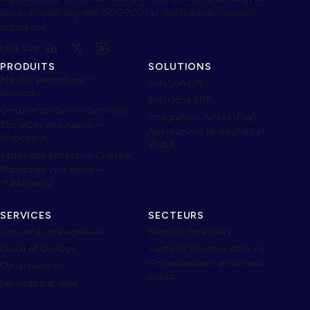
des pratiques alignées ISO 27001 et des hubs de livraison
mondiaux.
RÉSEAUX
PRODUITS
SOLUTIONS
Marché secondaire —
Solutions IA
Secondri
Solutions ERP
Gestion scolaire — Schoolyi
Intégration, API et iPaaS
StoreOps et livraison —
Applications blockchain et
Webcomyi
Web3
Étude des échecs — Chessyi
Markdown vers Word —
Markdownyi
SERVICES
SECTEURS
Conseil en management
Services financiers
Cloud et DevOps
Santé et sciences de la vie
Gouvernement et secteur
Cybersécurité
public
Services managés