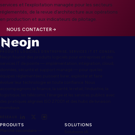
services et l’exploitation managée pour les secteurs
réglementés, de la revue d’architecture aux opérations
en production et aux indicateurs de pilotage.
NOUS CONTACTER
PRODUITS LOGICIELS D’ENTREPRISE, SERVICES IT ET CONSEIL
Neojn fournit des produits logiciels pour entreprises et des
services IT de pointe — implémentation, intégration, cloud,
données, sécurité et support managé — pour que les
équipes réglementées puissent livrer, exploiter et faire
évoluer leur technologie en toute confiance. Nous
accompagnons la finance, la santé, le retail, l’industrie, la
logistique, les télécoms, l’énergie et les services publics avec
des pratiques alignées ISO 27001 et des hubs de livraison
mondiaux.
RÉSEAUX
PRODUITS
SOLUTIONS
Marché secondaire —
Solutions IA