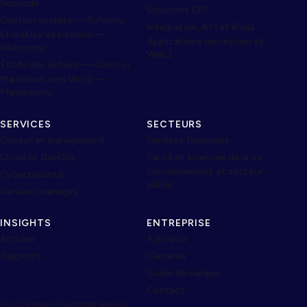
Secondri
Solutions ERP
Gestion scolaire — Schoolyi
Intégration, API et iPaaS
StoreOps et livraison —
Applications blockchain et
Webcomyi
Web3
Étude des échecs — Chessyi
Markdown vers Word —
Markdownyi
SERVICES
SECTEURS
Conseil en management
Services financiers
Cloud et DevOps
Santé et sciences de la vie
Gouvernement et secteur
Cybersécurité
public
Services managés
INSIGHTS
ENTREPRISE
Articles
À propos
Rapports
Carrières
Guide de marque
Contact
© 2026 Neojn. Tous droits réservés.