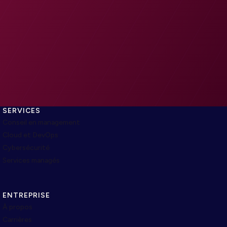
SERVICES
Conseil en management
Cloud et DevOps
Cybersécurité
Services managés
ENTREPRISE
À propos
Carrières