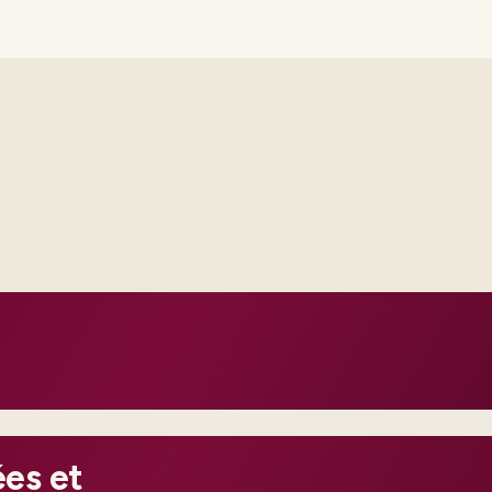
Delivery footprint
Industry principals wi
engineers, scaled to yo
cross business and IT.
roduction dates.
 and change practice.
es et