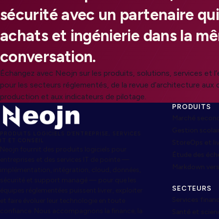
sécurité avec un partenaire qui
achats et ingénierie dans la m
conversation.
Échangez avec Neojn sur les produits, solutions, services et l
pour les secteurs réglementés, de la revue d’architecture aux
production et aux indicateurs de pilotage.
PRODUITS
Marché second
Gestion scolai
PRODUITS LOGICIELS D’ENTREPRISE, SERVICES
IT ET CONSEIL
StoreOps et l
Neojn fournit des produits logiciels pour
Étude des éch
entreprises et des services IT de pointe —
Markdown ver
implémentation, intégration, cloud, données,
sécurité et support managé — pour que les
SECTEURS
équipes réglementées puissent livrer, exploiter
Services financ
et faire évoluer leur technologie en toute
confiance. Nous accompagnons la finance, la
Santé et scienc