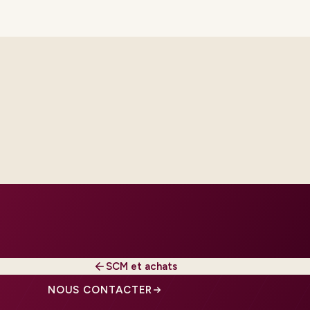
th platform and integration
ur regions and regulatory tier.
SCM et achats
NOUS CONTACTER