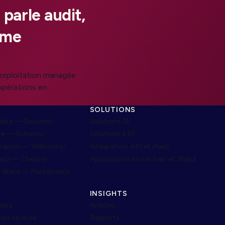
 parle audit,
ême
’exploitation managée
 opérations en
SOLUTIONS
aire — Secondri
Solutions IA
re — Schoolyi
Solutions ERP
ivraison — Webcomyi
Intégration, API et iPaaS
ecs — Chessyi
Applications blockchain et Web3
s Word — Markdownyi
INSIGHTS
iers
Articles
es de la vie
Rapports