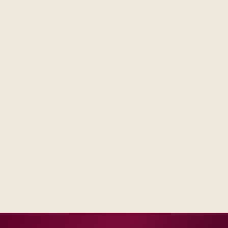
Steering sees the same RAID log and control impact
analysis across business and IT.
Test evidence and release criteria are agreed before
public production dates.
Operations inherits documentation that matches real
incident and change practice.
Delivery footprint
Industry principals with platform and integration
engineers, scaled to your regions and regulatory
tier.