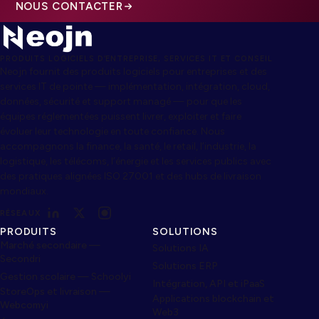
NOUS CONTACTER
PRODUITS LOGICIELS D’ENTREPRISE, SERVICES IT ET CONSEIL
Neojn fournit des produits logiciels pour entreprises et des
services IT de pointe — implémentation, intégration, cloud,
données, sécurité et support managé — pour que les
équipes réglementées puissent livrer, exploiter et faire
évoluer leur technologie en toute confiance. Nous
accompagnons la finance, la santé, le retail, l’industrie, la
logistique, les télécoms, l’énergie et les services publics avec
des pratiques alignées ISO 27001 et des hubs de livraison
mondiaux.
RÉSEAUX
PRODUITS
SOLUTIONS
Marché secondaire —
Solutions IA
Secondri
Solutions ERP
Gestion scolaire — Schoolyi
Intégration, API et iPaaS
StoreOps et livraison —
Applications blockchain et
Webcomyi
Web3