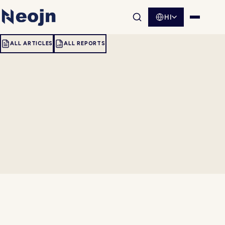
HI
साइट खोज खोलें
मेनू खोलें
ALL ARTICLES
ALL REPORTS
Kubernetes bills explode quietly through oversized
resource requests, idle clusters kept warm out of fear,
and shared infrastructure that nobody attributes to a