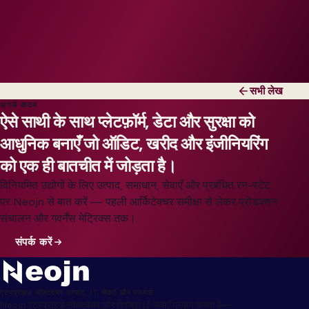
सभी लेख
अगले कदम
ऐसे साथी के साथ प्लेटफ़ॉर्म, डेटा और सुरक्षा को
आधुनिक बनाएँ जो ऑडिट, खरीद और इंजीनियरिंग
को एक ही बातचीत में जोड़ता है।
विनियमित उद्योगों के लिए उत्पाद, समाधान, सेवाएँ और प्रबंधित रन-स्टेट
पर Neojn से बात करें — पहली आर्किटेक्चर समीक्षा से लेकर प्रोडक्शन
संचालन और गवर्नेंस मेट्रिक्स तक।
संपर्क करें
एंटरप्राइज़ सॉफ़्टवेयर उत्पाद, IT सेवाएँ और परामर्श
Neojn एंटरप्राइज़ सॉफ़्टवेयर और विशेषज्ञ IT सेवाएँ प्रदान करता है—