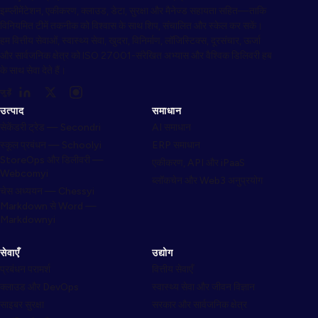
इम्प्लीमेंटेशन, एकीकरण, क्लाउड, डेटा, सुरक्षा और मैनेज्ड सहायता सहित—ताकि
विनियमित टीमें तकनीक को विश्वास के साथ शिप, संचालित और स्केल कर सकें।
हम वित्तीय सेवाओं, स्वास्थ्य सेवा, खुदरा, विनिर्माण, लॉजिस्टिक्स, दूरसंचार, ऊर्जा
और सार्वजनिक क्षेत्र को ISO 27001-संरेखित अभ्यास और वैश्विक डिलिवरी हब
के साथ सेवा देते हैं।
जुड़ें
उत्पाद
समाधान
सेकेंडरी ट्रेड — Secondri
AI समाधान
स्कूल प्रबंधन — Schoolyi
ERP समाधान
StoreOps और डिलीवरी —
एकीकरण, API और iPaaS
Webcomyi
ब्लॉकचेन और Web3 अनुप्रयोग
चेस अध्ययन — Chessyi
Markdown से Word —
Markdownyi
सेवाएँ
उद्योग
प्रबंधन परामर्श
वित्तीय सेवाएँ
क्लाउड और DevOps
स्वास्थ्य सेवा और जीवन विज्ञान
साइबर सुरक्षा
सरकार और सार्वजनिक क्षेत्र