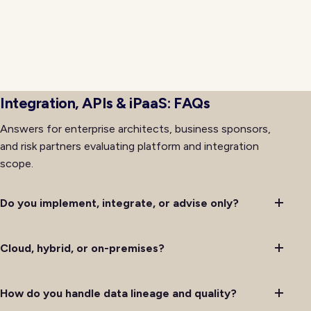
platform changes. Training, support, and
communications for affected teams run alongside
technical delivery so adoption keeps pace with
availability rather than lagging behind it after initial
deployment completes successfully.
Integration, APIs & iPaaS: FAQs
Answers for enterprise architects, business sponsors,
and risk partners evaluating platform and integration
scope.
Do you implement, integrate, or advise only?
Cloud, hybrid, or on-premises?
How do you handle data lineage and quality?