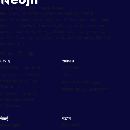
एंटरप्राइज़ सॉफ़्टवेयर उत्पाद, IT सेवाएँ और परामर्श
Neojn एंटरप्राइज़ सॉफ़्टवेयर और विशेषज्ञ IT सेवाएँ प्रदान करता है—
इम्प्लीमेंटेशन, एकीकरण, क्लाउड, डेटा, सुरक्षा और मैनेज्ड सहायता सहित—ताकि
विनियमित टीमें तकनीक को विश्वास के साथ शिप, संचालित और स्केल कर सकें।
हम वित्तीय सेवाओं, स्वास्थ्य सेवा, खुदरा, विनिर्माण, लॉजिस्टिक्स, दूरसंचार, ऊर्जा
और सार्वजनिक क्षेत्र को ISO 27001-संरेखित अभ्यास और वैश्विक डिलिवरी हब
के साथ सेवा देते हैं।
जुड़ें
उत्पाद
समाधान
सेकेंडरी ट्रेड — Secondri
AI समाधान
स्कूल प्रबंधन — Schoolyi
ERP समाधान
StoreOps और डिलीवरी —
एकीकरण, API और iPaaS
Webcomyi
ब्लॉकचेन और Web3 अनुप्रयोग
चेस अध्ययन — Chessyi
Markdown से Word —
Markdownyi
सेवाएँ
उद्योग
प्रबंधन परामर्श
वित्तीय सेवाएँ