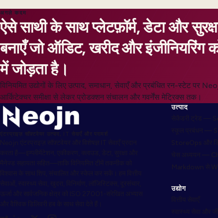
अगले कदम
ऐसे साथी के साथ प्लेटफ़ॉर्म, डेटा और सुर
बनाएँ जो ऑडिट, खरीद और इंजीनियरिंग 
में जोड़ता है।
विनियमित उद्योगों के लिए उत्पाद, समाधान, सेवाएँ और प्रबंधित रन-स्टेट पर Ne
आर्किटेक्चर समीक्षा से लेकर प्रोडक्शन संचालन और गवर्नेंस मेट्रिक्स तक।
उत्पाद
सेकेंडरी ट्रेड —
स्कूल प्रबंधन — 
एंटरप्राइज़ सॉफ़्टवेयर उत्पाद, IT सेवाएँ और परामर्श
Neojn एंटरप्राइज़ सॉफ़्टवेयर और विशेषज्ञ IT सेवाएँ प्रदान
StoreOps और ड
करता है—इम्प्लीमेंटेशन, एकीकरण, क्लाउड, डेटा, सुरक्षा और
चेस अध्ययन — C
मैनेज्ड सहायता सहित—ताकि विनियमित टीमें तकनीक को
Markdown से 
विश्वास के साथ शिप, संचालित और स्केल कर सकें। हम वित्तीय
सेवाओं, स्वास्थ्य सेवा, खुदरा, विनिर्माण, लॉजिस्टिक्स, दूरसंचार,
उद्योग
ऊर्जा और सार्वजनिक क्षेत्र को ISO 27001-संरेखित अभ्यास
वित्तीय सेवाएँ
और वैश्विक डिलिवरी हब के साथ सेवा देते हैं।
स्वास्थ्य सेवा और ज