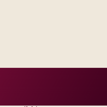
ntegration engineers, and test
our regions and compliance tier.