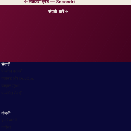
सेकेंडरी ट्रेड — Secondri
संपर्क करें
सेवाएँ
प्रबंधन परामर्श
क्लाउड और DevOps
साइबर सुरक्षा
प्रबंधित सेवाएँ
कंपनी
हमारे बारे में
करियर