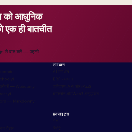
क्षा को आधुनिक
को एक ही बातचीत
ojn से बात करें — पहली
समाधान
 Secondri
AI समाधान
Schoolyi
ERP समाधान
िलीवरी — Webcomyi
एकीकरण, API और iPaaS
hessyi
ब्लॉकचेन और Web3 अनुप्रयोग
Word — Markdownyi
इनसाइट्स
लेख
ीवन विज्ञान
रिपोर्ट