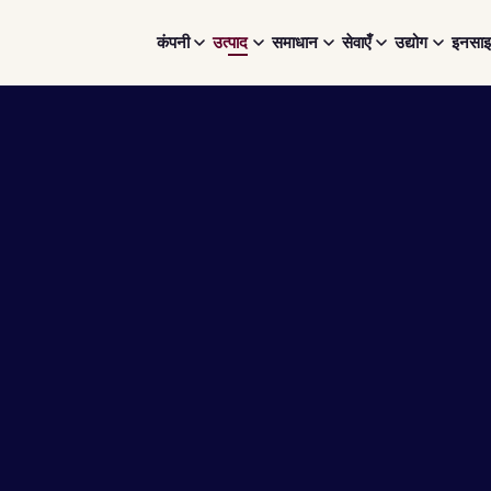
कंपनी
उत्पाद
समाधान
सेवाएँ
उद्योग
इनसाइ