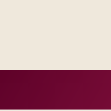
Procurement and security reviewers see named controls and t
roadmap promises.
Business sponsors recognize workflows because we co-designe
IT gets integration contracts and monitoring hooks that matc
incidents.