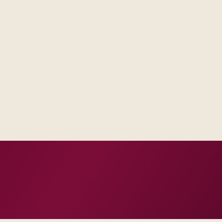
Delivery footprint
Product specialists, i
automation scaled to y
est artifacts, not vague
d them with frontline users.
h how you already run