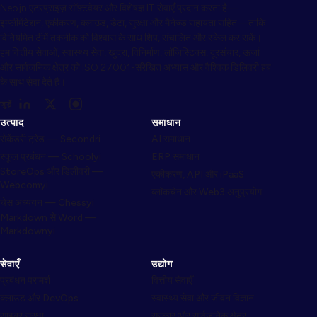
Neojn एंटरप्राइज़ सॉफ़्टवेयर और विशेषज्ञ IT सेवाएँ प्रदान करता है—
इम्प्लीमेंटेशन, एकीकरण, क्लाउड, डेटा, सुरक्षा और मैनेज्ड सहायता सहित—ताकि
विनियमित टीमें तकनीक को विश्वास के साथ शिप, संचालित और स्केल कर सकें।
हम वित्तीय सेवाओं, स्वास्थ्य सेवा, खुदरा, विनिर्माण, लॉजिस्टिक्स, दूरसंचार, ऊर्जा
और सार्वजनिक क्षेत्र को ISO 27001-संरेखित अभ्यास और वैश्विक डिलिवरी हब
के साथ सेवा देते हैं।
जुड़ें
उत्पाद
समाधान
सेकेंडरी ट्रेड — Secondri
AI समाधान
स्कूल प्रबंधन — Schoolyi
ERP समाधान
StoreOps और डिलीवरी —
एकीकरण, API और iPaaS
Webcomyi
ब्लॉकचेन और Web3 अनुप्रयोग
चेस अध्ययन — Chessyi
Markdown से Word —
Markdownyi
सेवाएँ
उद्योग
प्रबंधन परामर्श
वित्तीय सेवाएँ
क्लाउड और DevOps
स्वास्थ्य सेवा और जीवन विज्ञान
साइबर सुरक्षा
सरकार और सार्वजनिक क्षेत्र