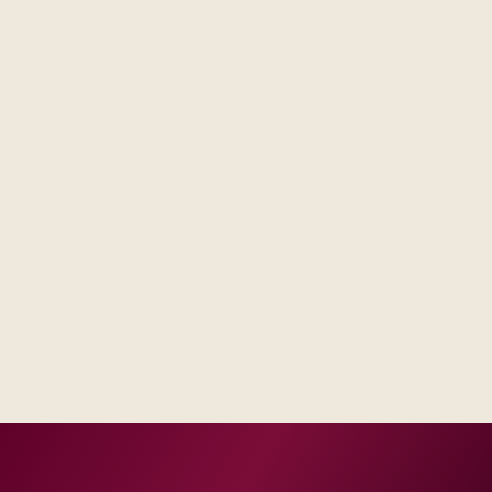
Steering forums see decisions, assumptions, and trade-
offs in one place, not scattered across email threads.
Operations receives runbooks and contacts that match
your real escalation model, not a generic handbook.
Success measures tie to production, adoption, or risk
reduction, not vanity milestones.
Delivery footprint
Blended consulting and engineering capacity sized
to your regions, with optional follow-on managed
run where you want shared SLAs.