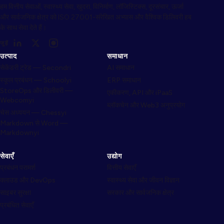
हम वित्तीय सेवाओं, स्वास्थ्य सेवा, खुदरा, विनिर्माण, लॉजिस्टिक्स, दूरसंचार, ऊर्जा
और सार्वजनिक क्षेत्र को ISO 27001-संरेखित अभ्यास और वैश्विक डिलिवरी हब
के साथ सेवा देते हैं।
जुड़ें
उत्पाद
समाधान
सेकेंडरी ट्रेड — Secondri
AI समाधान
स्कूल प्रबंधन — Schoolyi
ERP समाधान
StoreOps और डिलीवरी —
एकीकरण, API और iPaaS
Webcomyi
ब्लॉकचेन और Web3 अनुप्रयोग
चेस अध्ययन — Chessyi
Markdown से Word —
Markdownyi
सेवाएँ
उद्योग
प्रबंधन परामर्श
वित्तीय सेवाएँ
क्लाउड और DevOps
स्वास्थ्य सेवा और जीवन विज्ञान
साइबर सुरक्षा
सरकार और सार्वजनिक क्षेत्र
प्रबंधित सेवाएँ