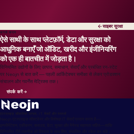
साइबर सुरक्षा
अगले कदम
ऐसे साथी के साथ प्लेटफ़ॉर्म, डेटा और सुरक्षा को
आधुनिक बनाएँ जो ऑडिट, खरीद और इंजीनियरिंग
को एक ही बातचीत में जोड़ता है।
विनियमित उद्योगों के लिए उत्पाद, समाधान, सेवाएँ और प्रबंधित रन-स्टेट
पर Neojn से बात करें — पहली आर्किटेक्चर समीक्षा से लेकर प्रोडक्शन
संचालन और गवर्नेंस मेट्रिक्स तक।
संपर्क करें
एंटरप्राइज़ सॉफ़्टवेयर उत्पाद, IT सेवाएँ और परामर्श
Neojn एंटरप्राइज़ सॉफ़्टवेयर और विशेषज्ञ IT सेवाएँ प्रदान करता है—
इम्प्लीमेंटेशन, एकीकरण, क्लाउड, डेटा, सुरक्षा और मैनेज्ड सहायता सहित—ताकि
विनियमित टीमें तकनीक को विश्वास के साथ शिप, संचालित और स्केल कर सकें।