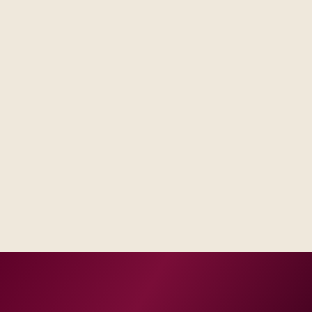
Steering forums see decisions, assumptions, and trade-
offs in one place, not scattered across email threads.
Operations receives runbooks and contacts that match
your real escalation model, not a generic handbook.
Success measures tie to production, adoption, or risk
reduction, not vanity milestones.
Delivery footprint
Blended consulting and engineering capacity sized
to your regions, with optional follow-on managed
run where you want shared SLAs.