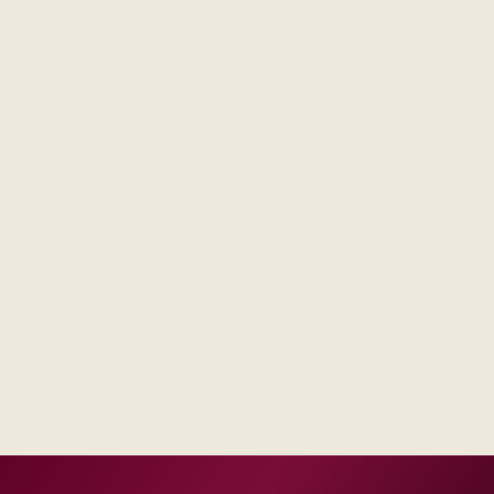
Steering forums see decisions, assumptions, and trade-
offs in one place, not scattered across email threads.
Operations receives runbooks and contacts that match
your real escalation model, not a generic handbook.
Success measures tie to production, adoption, or risk
reduction, not vanity milestones.
Delivery footprint
Blended consulting and engineering capacity sized
to your regions, with optional follow-on managed
run where you want shared SLAs.