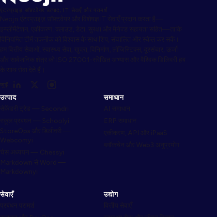
एंटरप्राइज़ सॉफ़्टवेयर उत्पाद, IT सेवाएँ और परामर्श
Neojn एंटरप्राइज़ सॉफ़्टवेयर और विशेषज्ञ IT सेवाएँ प्रदान करता है—
इम्प्लीमेंटेशन, एकीकरण, क्लाउड, डेटा, सुरक्षा और मैनेज्ड सहायता सहित—ताकि
विनियमित टीमें तकनीक को विश्वास के साथ शिप, संचालित और स्केल कर सकें।
हम वित्तीय सेवाओं, स्वास्थ्य सेवा, खुदरा, विनिर्माण, लॉजिस्टिक्स, दूरसंचार, ऊर्जा
और सार्वजनिक क्षेत्र को ISO 27001-संरेखित अभ्यास और वैश्विक डिलिवरी हब
के साथ सेवा देते हैं।
जुड़ें
उत्पाद
समाधान
सेकेंडरी ट्रेड — Secondri
AI समाधान
स्कूल प्रबंधन — Schoolyi
ERP समाधान
StoreOps और डिलीवरी —
एकीकरण, API और iPaaS
Webcomyi
ब्लॉकचेन और Web3 अनुप्रयोग
चेस अध्ययन — Chessyi
Markdown से Word —
Markdownyi
सेवाएँ
उद्योग
प्रबंधन परामर्श
वित्तीय सेवाएँ