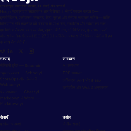
एंटरप्राइज़ सॉफ़्टवेयर उत्पाद, IT सेवाएँ और परामर्श
Neojn एंटरप्राइज़ सॉफ़्टवेयर और विशेषज्ञ IT सेवाएँ प्रदान करता है—
इम्प्लीमेंटेशन, एकीकरण, क्लाउड, डेटा, सुरक्षा और मैनेज्ड सहायता सहित—ताकि
विनियमित टीमें तकनीक को विश्वास के साथ शिप, संचालित और स्केल कर सकें।
हम वित्तीय सेवाओं, स्वास्थ्य सेवा, खुदरा, विनिर्माण, लॉजिस्टिक्स, दूरसंचार, ऊर्जा
और सार्वजनिक क्षेत्र को ISO 27001-संरेखित अभ्यास और वैश्विक डिलिवरी हब
के साथ सेवा देते हैं।
जुड़ें
उत्पाद
समाधान
सेकेंडरी ट्रेड — Secondri
AI समाधान
स्कूल प्रबंधन — Schoolyi
ERP समाधान
StoreOps और डिलीवरी —
एकीकरण, API और iPaaS
Webcomyi
ब्लॉकचेन और Web3 अनुप्रयोग
चेस अध्ययन — Chessyi
Markdown से Word —
Markdownyi
सेवाएँ
उद्योग
प्रबंधन परामर्श
वित्तीय सेवाएँ