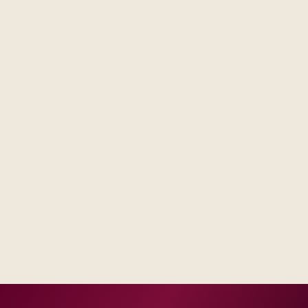
Steering forums see decisions, assumptions, and trade-
offs in one place, not scattered across email threads.
Operations receives runbooks and contacts that match
your real escalation model, not a generic handbook.
Success measures tie to production, adoption, or risk
reduction, not vanity milestones.
Delivery footprint
Blended consulting and engineering capacity sized
to your regions, with optional follow-on managed
run where you want shared SLAs.