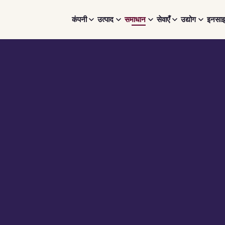
कंपनी
उत्पाद
समाधान
सेवाएँ
उद्योग
इनसाइ