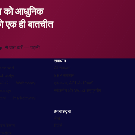
क्षा को आधुनिक
को एक ही बातचीत
ojn से बात करें — पहली
समाधान
 Secondri
AI समाधान
Schoolyi
ERP समाधान
िलीवरी — Webcomyi
एकीकरण, API और iPaaS
hessyi
ब्लॉकचेन और Web3 अनुप्रयोग
Word — Markdownyi
इनसाइट्स
लेख
ीवन विज्ञान
रिपोर्ट
 क्षेत्र