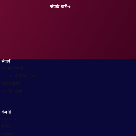
संपर्क करें
सेवाएँ
प्रबंधन परामर्श
क्लाउड और DevOps
साइबर सुरक्षा
प्रबंधित सेवाएँ
कंपनी
हमारे बारे में
करियर
ब्रांडबुक