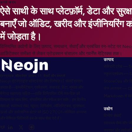
अगले कदम
ऐसे साथी के साथ प्लेटफ़ॉर्म, डेटा और सुर
बनाएँ जो ऑडिट, खरीद और इंजीनियरिंग 
में जोड़ता है।
विनियमित उद्योगों के लिए उत्पाद, समाधान, सेवाएँ और प्रबंधित रन-स्टेट पर Ne
आर्किटेक्चर समीक्षा से लेकर प्रोडक्शन संचालन और गवर्नेंस मेट्रिक्स तक।
उत्पाद
सेकेंडरी ट्रेड —
स्कूल प्रबंधन — 
एंटरप्राइज़ सॉफ़्टवेयर उत्पाद, IT सेवाएँ और परामर्श
Neojn एंटरप्राइज़ सॉफ़्टवेयर और विशेषज्ञ IT सेवाएँ प्रदान
StoreOps और ड
करता है—इम्प्लीमेंटेशन, एकीकरण, क्लाउड, डेटा, सुरक्षा और
चेस अध्ययन — C
मैनेज्ड सहायता सहित—ताकि विनियमित टीमें तकनीक को
Markdown से 
विश्वास के साथ शिप, संचालित और स्केल कर सकें। हम वित्तीय
सेवाओं, स्वास्थ्य सेवा, खुदरा, विनिर्माण, लॉजिस्टिक्स, दूरसंचार,
उद्योग
ऊर्जा और सार्वजनिक क्षेत्र को ISO 27001-संरेखित अभ्यास
वित्तीय सेवाएँ
और वैश्विक डिलिवरी हब के साथ सेवा देते हैं।
स्वास्थ्य सेवा और ज
जुड़ें
सरकार और सार्वजनिक