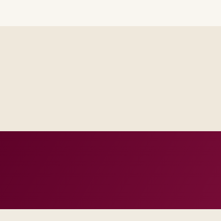
Steering sees the same RAID log and control impact analysis a
Test evidence and release criteria are agreed before public p
Operations inherits documentation that matches real incident