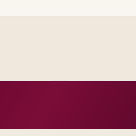
Delivery footprint
Industry principals wi
engineers, scaled to yo
cross business and IT.
roduction dates.
 and change practice.