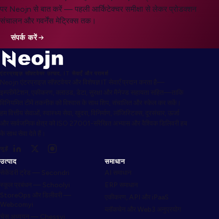
पर Neojn से बात करें — पहली आर्किटेक्चर समीक्षा से लेकर प्रोडक्शन
संचालन और गवर्नेंस मेट्रिक्स तक।
संपर्क करें
एंटरप्राइज़ सॉफ़्टवेयर उत्पाद, IT सेवाएँ और परामर्श
Neojn एंटरप्राइज़ सॉफ़्टवेयर और विशेषज्ञ IT सेवाएँ प्रदान करता है—
इम्प्लीमेंटेशन, एकीकरण, क्लाउड, डेटा, सुरक्षा और मैनेज्ड सहायता सहित—ताकि
विनियमित टीमें तकनीक को विश्वास के साथ शिप, संचालित और स्केल कर सकें।
हम वित्तीय सेवाओं, स्वास्थ्य सेवा, खुदरा, विनिर्माण, लॉजिस्टिक्स, दूरसंचार, ऊर्जा
और सार्वजनिक क्षेत्र को ISO 27001-संरेखित अभ्यास और वैश्विक डिलिवरी हब
के साथ सेवा देते हैं।
जुड़ें
उत्पाद
समाधान
सेकेंडरी ट्रेड — Secondri
AI समाधान
स्कूल प्रबंधन — Schoolyi
ERP समाधान
StoreOps और डिलीवरी —
एकीकरण, API और iPaaS
Webcomyi
ब्लॉकचेन और Web3 अनुप्रयोग
चेस अध्ययन — Chessyi