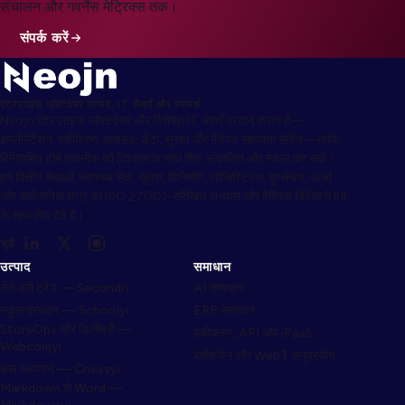
संचालन और गवर्नेंस मेट्रिक्स तक।
संपर्क करें
एंटरप्राइज़ सॉफ़्टवेयर उत्पाद, IT सेवाएँ और परामर्श
Neojn एंटरप्राइज़ सॉफ़्टवेयर और विशेषज्ञ IT सेवाएँ प्रदान करता है—
इम्प्लीमेंटेशन, एकीकरण, क्लाउड, डेटा, सुरक्षा और मैनेज्ड सहायता सहित—ताकि
विनियमित टीमें तकनीक को विश्वास के साथ शिप, संचालित और स्केल कर सकें।
हम वित्तीय सेवाओं, स्वास्थ्य सेवा, खुदरा, विनिर्माण, लॉजिस्टिक्स, दूरसंचार, ऊर्जा
और सार्वजनिक क्षेत्र को ISO 27001-संरेखित अभ्यास और वैश्विक डिलिवरी हब
के साथ सेवा देते हैं।
जुड़ें
उत्पाद
समाधान
सेकेंडरी ट्रेड — Secondri
AI समाधान
स्कूल प्रबंधन — Schoolyi
ERP समाधान
StoreOps और डिलीवरी —
एकीकरण, API और iPaaS
Webcomyi
ब्लॉकचेन और Web3 अनुप्रयोग
चेस अध्ययन — Chessyi
Markdown से Word —