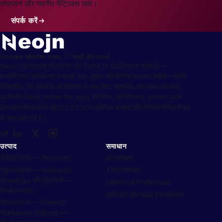
संचालन और गवर्नेंस मेट्रिक्स तक।
संपर्क करें
एंटरप्राइज़ सॉफ़्टवेयर उत्पाद, IT सेवाएँ और परामर्श
Neojn एंटरप्राइज़ सॉफ़्टवेयर और विशेषज्ञ IT सेवाएँ प्रदान करता है—
इम्प्लीमेंटेशन, एकीकरण, क्लाउड, डेटा, सुरक्षा और मैनेज्ड सहायता सहित—ताकि
विनियमित टीमें तकनीक को विश्वास के साथ शिप, संचालित और स्केल कर सकें।
हम वित्तीय सेवाओं, स्वास्थ्य सेवा, खुदरा, विनिर्माण, लॉजिस्टिक्स, दूरसंचार, ऊर्जा
और सार्वजनिक क्षेत्र को ISO 27001-संरेखित अभ्यास और वैश्विक डिलिवरी हब
के साथ सेवा देते हैं।
जुड़ें
उत्पाद
समाधान
सेकेंडरी ट्रेड — Secondri
AI समाधान
स्कूल प्रबंधन — Schoolyi
ERP समाधान
StoreOps और डिलीवरी —
एकीकरण, API और iPaaS
Webcomyi
ब्लॉकचेन और Web3 अनुप्रयोग
चेस अध्ययन — Chessyi
Markdown से Word —