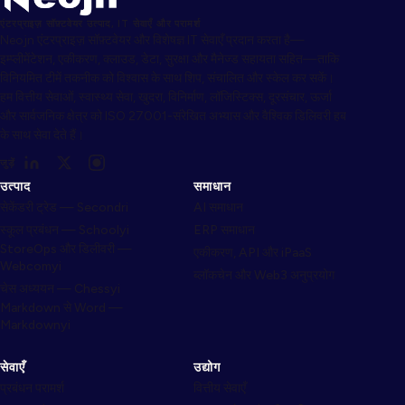
एंटरप्राइज़ सॉफ़्टवेयर उत्पाद, IT सेवाएँ और परामर्श
Neojn एंटरप्राइज़ सॉफ़्टवेयर और विशेषज्ञ IT सेवाएँ प्रदान करता है—
इम्प्लीमेंटेशन, एकीकरण, क्लाउड, डेटा, सुरक्षा और मैनेज्ड सहायता सहित—ताकि
विनियमित टीमें तकनीक को विश्वास के साथ शिप, संचालित और स्केल कर सकें।
हम वित्तीय सेवाओं, स्वास्थ्य सेवा, खुदरा, विनिर्माण, लॉजिस्टिक्स, दूरसंचार, ऊर्जा
और सार्वजनिक क्षेत्र को ISO 27001-संरेखित अभ्यास और वैश्विक डिलिवरी हब
के साथ सेवा देते हैं।
जुड़ें
उत्पाद
समाधान
सेकेंडरी ट्रेड — Secondri
AI समाधान
स्कूल प्रबंधन — Schoolyi
ERP समाधान
StoreOps और डिलीवरी —
एकीकरण, API और iPaaS
Webcomyi
ब्लॉकचेन और Web3 अनुप्रयोग
चेस अध्ययन — Chessyi
Markdown से Word —
Markdownyi
सेवाएँ
उद्योग
प्रबंधन परामर्श
वित्तीय सेवाएँ