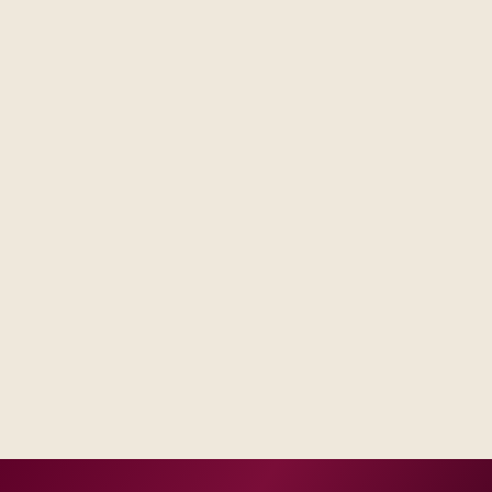
Steering sees the same RAID log and control impact
analysis across business and IT.
Test evidence and release criteria are agreed before
public production dates.
Operations inherits documentation that matches real
incident and change practice.
Delivery footprint
Industry principals with platform and integration
engineers, scaled to your regions and regulatory
tier.