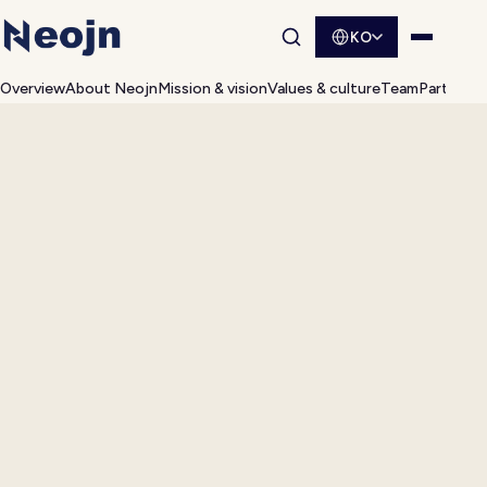
KO
사이트 검색 열기
메뉴 열
Overview
About Neojn
Mission & vision
Values & culture
Team
Partnersh