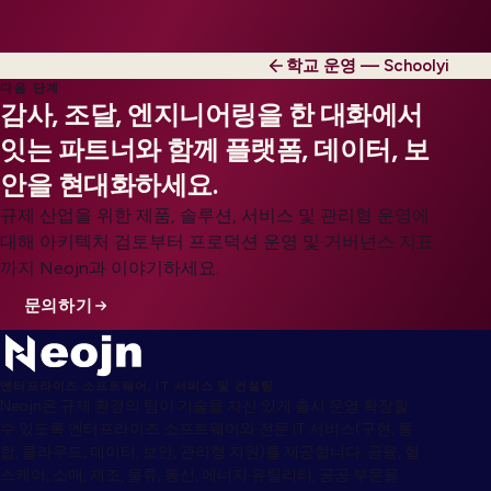
학교 운영 — Schoolyi
다음 단계
감사, 조달, 엔지니어링을 한 대화에서
잇는 파트너와 함께 플랫폼, 데이터, 보
안을 현대화하세요.
규제 산업을 위한 제품, 솔루션, 서비스 및 관리형 운영에
대해 아키텍처 검토부터 프로덕션 운영 및 거버넌스 지표
까지 Neojn과 이야기하세요.
문의하기
엔터프라이즈 소프트웨어, IT 서비스 및 컨설팅
Neojn은 규제 환경의 팀이 기술을 자신 있게 출시·운영·확장할
수 있도록 엔터프라이즈 소프트웨어와 전문 IT 서비스(구현, 통
합, 클라우드, 데이터, 보안, 관리형 지원)를 제공합니다. 금융, 헬
스케어, 소매, 제조, 물류, 통신, 에너지·유틸리티, 공공 부문을