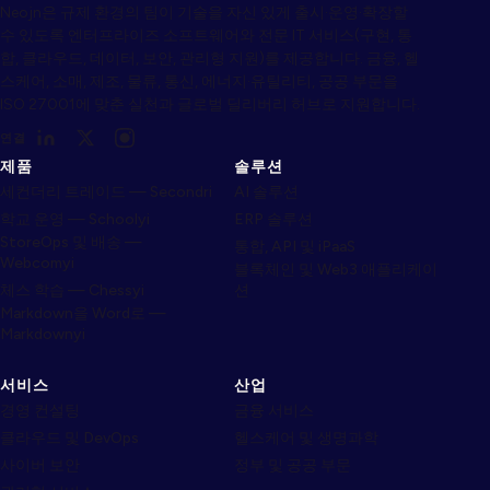
Neojn은 규제 환경의 팀이 기술을 자신 있게 출시·운영·확장할
수 있도록 엔터프라이즈 소프트웨어와 전문 IT 서비스(구현, 통
합, 클라우드, 데이터, 보안, 관리형 지원)를 제공합니다. 금융, 헬
스케어, 소매, 제조, 물류, 통신, 에너지·유틸리티, 공공 부문을
ISO 27001에 맞춘 실천과 글로벌 딜리버리 허브로 지원합니다.
연결
제품
솔루션
세컨더리 트레이드 — Secondri
AI 솔루션
학교 운영 — Schoolyi
ERP 솔루션
StoreOps 및 배송 —
통합, API 및 iPaaS
Webcomyi
블록체인 및 Web3 애플리케이
체스 학습 — Chessyi
션
Markdown을 Word로 —
Markdownyi
서비스
산업
경영 컨설팅
금융 서비스
클라우드 및 DevOps
헬스케어 및 생명과학
사이버 보안
정부 및 공공 부문