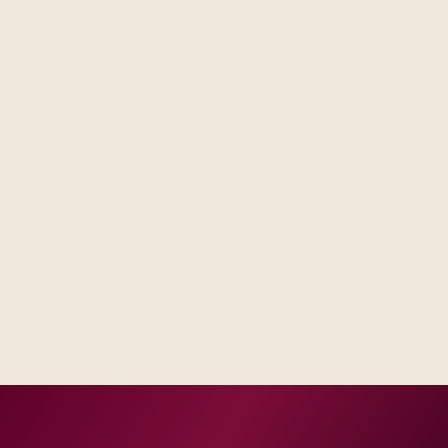
Steering forums see decisions, assumptions, and trade-
offs in one place, not scattered across email threads.
Operations receives runbooks and contacts that match
your real escalation model, not a generic handbook.
Success measures tie to production, adoption, or risk
reduction, not vanity milestones.
Delivery footprint
Blended consulting and engineering capacity sized
to your regions, with optional follow-on managed
run where you want shared SLAs.