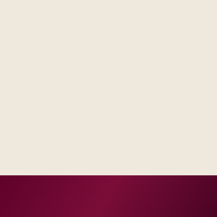
Steering forums see decisions, assumptions, and trade-
offs in one place, not scattered across email threads.
Operations receives runbooks and contacts that match
your real escalation model, not a generic handbook.
Success measures tie to production, adoption, or risk
reduction, not vanity milestones.
Delivery footprint
Blended consulting and engineering capacity sized
to your regions, with optional follow-on managed
run where you want shared SLAs.