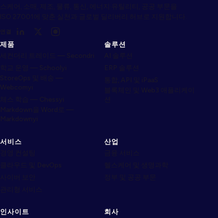
스케어, 소매, 제조, 물류, 통신, 에너지·유틸리티, 공공 부문을
ISO 27001에 맞춘 실천과 글로벌 딜리버리 허브로 지원합니다.
연결
제품
솔루션
세컨더리 트레이드 — Secondri
AI 솔루션
학교 운영 — Schoolyi
ERP 솔루션
StoreOps 및 배송 —
통합, API 및 iPaaS
Webcomyi
블록체인 및 Web3 애플리케이
체스 학습 — Chessyi
션
Markdown을 Word로 —
Markdownyi
서비스
산업
경영 컨설팅
금융 서비스
클라우드 및 DevOps
헬스케어 및 생명과학
사이버 보안
정부 및 공공 부문
관리형 서비스
인사이트
회사