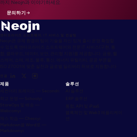
까지 Neojn과 이야기하세요.
문의하기
엔터프라이즈 소프트웨어, IT 서비스 및 컨설팅
Neojn은 규제 환경의 팀이 기술을 자신 있게 출시·운영·확장할
수 있도록 엔터프라이즈 소프트웨어와 전문 IT 서비스(구현, 통
합, 클라우드, 데이터, 보안, 관리형 지원)를 제공합니다. 금융, 헬
스케어, 소매, 제조, 물류, 통신, 에너지·유틸리티, 공공 부문을
ISO 27001에 맞춘 실천과 글로벌 딜리버리 허브로 지원합니다.
연결
제품
솔루션
세컨더리 트레이드 — Secondri
AI 솔루션
학교 운영 — Schoolyi
ERP 솔루션
StoreOps 및 배송 —
통합, API 및 iPaaS
Webcomyi
블록체인 및 Web3 애플리케이
체스 학습 — Chessyi
션
Markdown을 Word로 —
Markdownyi