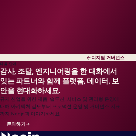
디지털 거버넌스
다음 단계
감사, 조달, 엔지니어링을 한 대화에서
잇는 파트너와 함께 플랫폼, 데이터, 보
안을 현대화하세요.
규제 산업을 위한 제품, 솔루션, 서비스 및 관리형 운영에
대해 아키텍처 검토부터 프로덕션 운영 및 거버넌스 지표
까지 Neojn과 이야기하세요.
문의하기