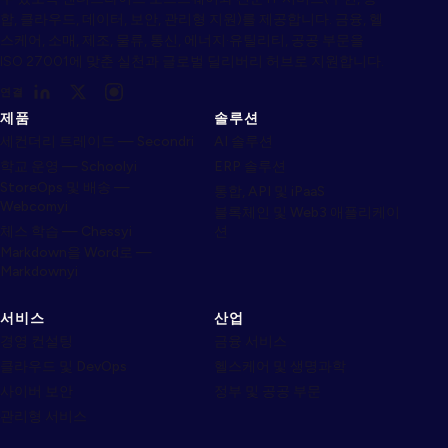
합, 클라우드, 데이터, 보안, 관리형 지원)를 제공합니다. 금융, 헬
스케어, 소매, 제조, 물류, 통신, 에너지·유틸리티, 공공 부문을
ISO 27001에 맞춘 실천과 글로벌 딜리버리 허브로 지원합니다.
연결
제품
솔루션
세컨더리 트레이드 — Secondri
AI 솔루션
학교 운영 — Schoolyi
ERP 솔루션
StoreOps 및 배송 —
통합, API 및 iPaaS
Webcomyi
블록체인 및 Web3 애플리케이
체스 학습 — Chessyi
션
Markdown을 Word로 —
Markdownyi
서비스
산업
경영 컨설팅
금융 서비스
클라우드 및 DevOps
헬스케어 및 생명과학
사이버 보안
정부 및 공공 부문
관리형 서비스