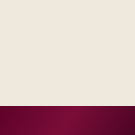
Steering sees the same RAID log and control impact
analysis across business and IT.
Test evidence and release criteria are agreed before
public production dates.
Operations inherits documentation that matches real
incident and change practice.
Delivery footprint
Industry principals with platform and integration
engineers, scaled to your regions and regulatory
tier.