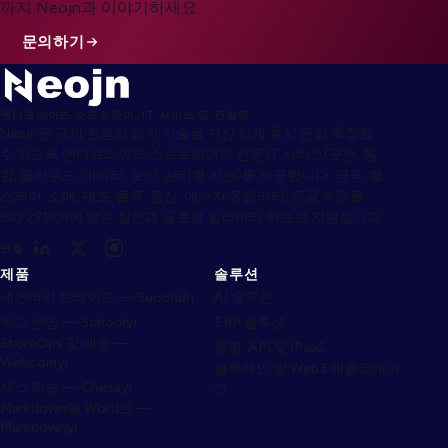
까지 Neojn과 이야기하세요.
문의하기
엔터프라이즈 소프트웨어, IT 서비스 및 컨설팅
Neojn은 규제 환경의 팀이 기술을 자신 있게 출시·운영·확장할
수 있도록 엔터프라이즈 소프트웨어와 전문 IT 서비스(구현, 통
합, 클라우드, 데이터, 보안, 관리형 지원)를 제공합니다. 금융, 헬
스케어, 소매, 제조, 물류, 통신, 에너지·유틸리티, 공공 부문을
ISO 27001에 맞춘 실천과 글로벌 딜리버리 허브로 지원합니다.
연결
제품
솔루션
세컨더리 트레이드 — Secondri
AI 솔루션
학교 운영 — Schoolyi
ERP 솔루션
StoreOps 및 배송 —
통합, API 및 iPaaS
Webcomyi
블록체인 및 Web3 애플리케이
체스 학습 — Chessyi
션
Markdown을 Word로 —
Markdownyi