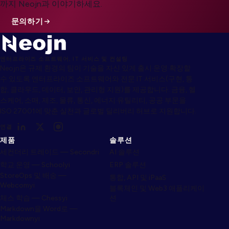
까지 Neojn과 이야기하세요.
문의하기
엔터프라이즈 소프트웨어, IT 서비스 및 컨설팅
Neojn은 규제 환경의 팀이 기술을 자신 있게 출시·운영·확장할
수 있도록 엔터프라이즈 소프트웨어와 전문 IT 서비스(구현, 통
합, 클라우드, 데이터, 보안, 관리형 지원)를 제공합니다. 금융, 헬
스케어, 소매, 제조, 물류, 통신, 에너지·유틸리티, 공공 부문을
ISO 27001에 맞춘 실천과 글로벌 딜리버리 허브로 지원합니다.
연결
제품
솔루션
세컨더리 트레이드 — Secondri
AI 솔루션
학교 운영 — Schoolyi
ERP 솔루션
StoreOps 및 배송 —
통합, API 및 iPaaS
Webcomyi
블록체인 및 Web3 애플리케이
체스 학습 — Chessyi
션
Markdown을 Word로 —
Markdownyi