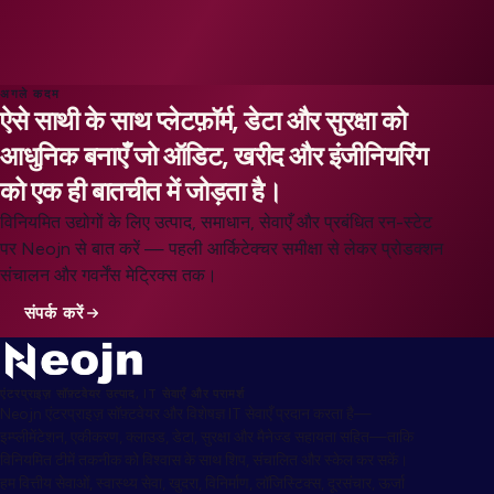
अगले कदम
ऐसे साथी के साथ प्लेटफ़ॉर्म, डेटा और सुरक्षा को
आधुनिक बनाएँ जो ऑडिट, खरीद और इंजीनियरिंग
को एक ही बातचीत में जोड़ता है।
विनियमित उद्योगों के लिए उत्पाद, समाधान, सेवाएँ और प्रबंधित रन-स्टेट
पर Neojn से बात करें — पहली आर्किटेक्चर समीक्षा से लेकर प्रोडक्शन
संचालन और गवर्नेंस मेट्रिक्स तक।
संपर्क करें
एंटरप्राइज़ सॉफ़्टवेयर उत्पाद, IT सेवाएँ और परामर्श
Neojn एंटरप्राइज़ सॉफ़्टवेयर और विशेषज्ञ IT सेवाएँ प्रदान करता है—
इम्प्लीमेंटेशन, एकीकरण, क्लाउड, डेटा, सुरक्षा और मैनेज्ड सहायता सहित—ताकि
विनियमित टीमें तकनीक को विश्वास के साथ शिप, संचालित और स्केल कर सकें।
हम वित्तीय सेवाओं, स्वास्थ्य सेवा, खुदरा, विनिर्माण, लॉजिस्टिक्स, दूरसंचार, ऊर्जा