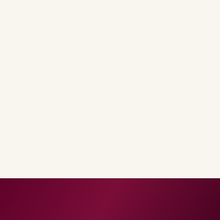
effectiveness, including
Google re:Work
on
psychological safety, informs how we structure
feedback and retrospectives.
We run regular retrospectives on both delivery and
partnership health. When friction appears -
procurement, security review, or conflicting priorities
- we surface it early with options instead of letting
resentment build in side channels.
Learning is part of the job: annual allowances for
certifications, internal guilds for security and data,
and time boxed for open-source and pattern libraries
that benefit customers broadly.