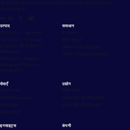
और सार्वजनिक क्षेत्र को ISO 27001-संरेखित अभ्यास और वैश्विक डिलिवरी हब
के साथ सेवा देते हैं।
जुड़ें
उत्पाद
समाधान
सेकेंडरी ट्रेड — Secondri
AI समाधान
स्कूल प्रबंधन — Schoolyi
ERP समाधान
StoreOps और डिलीवरी —
एकीकरण, API और iPaaS
Webcomyi
ब्लॉकचेन और Web3 अनुप्रयोग
चेस अध्ययन — Chessyi
Markdown से Word —
Markdownyi
सेवाएँ
उद्योग
प्रबंधन परामर्श
वित्तीय सेवाएँ
क्लाउड और DevOps
स्वास्थ्य सेवा और जीवन विज्ञान
साइबर सुरक्षा
सरकार और सार्वजनिक क्षेत्र
प्रबंधित सेवाएँ
इनसाइट्स
कंपनी