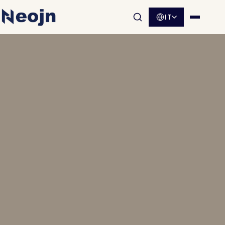
IT
Apri la ricerca nel sito
Apri me