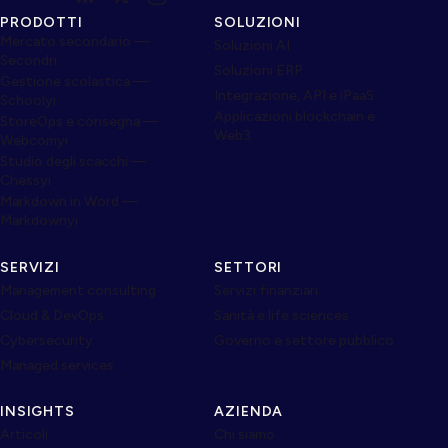
PRODOTTI
SOLUZIONI
Mercato secondario —
Soluzioni AI
Secondri
Soluzioni ERP
Gestione scolastica —
Integrazione, API e iPaaS
Schoolyi
Applicazioni blockchain e
StoreOps e consegna —
Web3
Webcomyi
Studio degli scacchi —
Chessyi
Markdown in Word —
Markdownyi
SERVIZI
SETTORI
Management consulting
Servizi finanziari
Cloud & DevOps
Sanità e life sciences
Cybersecurity
Governo e settore pubblico
Managed services
INSIGHTS
AZIENDA
Articoli
Chi siamo