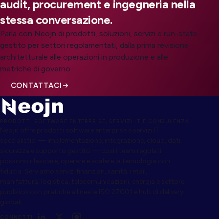
audit, procurement e ingegneria nella
stessa conversazione.
Parla con Neojn di prodotti, soluzioni, servizi e run-state
gestito per settori regolamentati, dalla prima revisione
architetturale alle operazioni in produzione e alle
metriche di governo.
CONTATTACI
PRODOTTI SOFTWARE ENTERPRISE, SERVIZI IT E CONSULENZA
Neojn offre prodotti software enterprise e servizi IT
specialistici — implementazione, integrazione, cloud, dati,
sicurezza e supporto gestito — così i team regolati
possono rilasciare, operare e scalare la tecnologia con
fiducia. Serviamo servizi finanziari, sanità, retail,
manifattura, logistica, telecomunicazioni, energia e settore
pubblico con pratiche allineate ISO 27001 e hub di delivery
globali.
CONNETTI