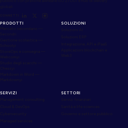
pubblico con pratiche allineate ISO 27001 e hub di delivery
globali.
CONNETTI
PRODOTTI
SOLUZIONI
Mercato secondario —
Soluzioni AI
Secondri
Soluzioni ERP
Gestione scolastica —
Integrazione, API e iPaaS
Schoolyi
Applicazioni blockchain e
StoreOps e consegna —
Web3
Webcomyi
Studio degli scacchi —
Chessyi
Markdown in Word —
Markdownyi
SERVIZI
SETTORI
Management consulting
Servizi finanziari
Cloud & DevOps
Sanità e life sciences
Cybersecurity
Governo e settore pubblico
Managed services