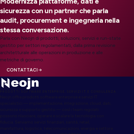
Modernizza piattaforme, dati e
sicurezza con un partner che parla
audit, procurement e ingegneria nella
stessa conversazione.
Parla con Neojn di prodotti, soluzioni, servizi e run-state
gestito per settori regolamentati, dalla prima revisione
architetturale alle operazioni in produzione e alle
metriche di governo.
CONTATTACI
PRODOTTI SOFTWARE ENTERPRISE, SERVIZI IT E CONSULENZA
Neojn offre prodotti software enterprise e servizi IT
specialistici — implementazione, integrazione, cloud, dati,
sicurezza e supporto gestito — così i team regolati
possono rilasciare, operare e scalare la tecnologia con
fiducia. Serviamo servizi finanziari, sanità, retail,
manifattura, logistica, telecomunicazioni, energia e settore