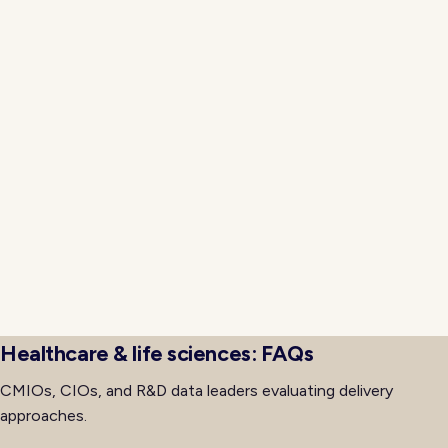
moves from research settings into routine patient
care over the coming years.
Data platforms for population health, research, and
operational analytics share underlying foundations
but differ in access patterns. Neojn implements
unified data layers with clear separation between
clinical operations, research, and administrative use
cases. Consent objects enforce boundaries, de-
identification processes support research access,
and retention policies align with the clinical, research,
and legal obligations that apply to each dataset type
across the organization's activities.
Healthcare & life sciences: FAQs
CMIOs, CIOs, and R&D data leaders evaluating delivery
approaches.