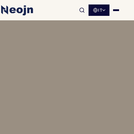
IT
Apri la ricerca nel sito
Apri me