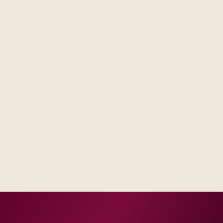
Steering forums see decisions, assumptions, and trade-
offs in one place, not scattered across email threads.
Operations receives runbooks and contacts that match
your real escalation model, not a generic handbook.
Success measures tie to production, adoption, or risk
reduction, not vanity milestones.
Delivery footprint
Blended consulting and engineering capacity sized
to your regions, with optional follow-on managed
run where you want shared SLAs.