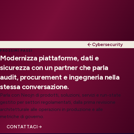
Cybersecurity
PROSSIMI PASSI
Modernizza piattaforme, dati e
sicurezza con un partner che parla
audit, procurement e ingegneria nella
stessa conversazione.
Parla con Neojn di prodotti, soluzioni, servizi e run-state
gestito per settori regolamentati, dalla prima revisione
architetturale alle operazioni in produzione e alle
metriche di governo.
CONTATTACI