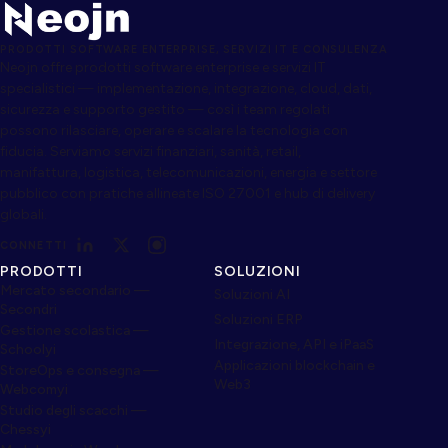
PRODOTTI SOFTWARE ENTERPRISE, SERVIZI IT E CONSULENZA
Neojn offre prodotti software enterprise e servizi IT
specialistici — implementazione, integrazione, cloud, dati,
sicurezza e supporto gestito — così i team regolati
possono rilasciare, operare e scalare la tecnologia con
fiducia. Serviamo servizi finanziari, sanità, retail,
manifattura, logistica, telecomunicazioni, energia e settore
pubblico con pratiche allineate ISO 27001 e hub di delivery
globali.
CONNETTI
PRODOTTI
SOLUZIONI
Mercato secondario —
Soluzioni AI
Secondri
Soluzioni ERP
Gestione scolastica —
Integrazione, API e iPaaS
Schoolyi
Applicazioni blockchain e
StoreOps e consegna —
Web3
Webcomyi
Studio degli scacchi —
Chessyi