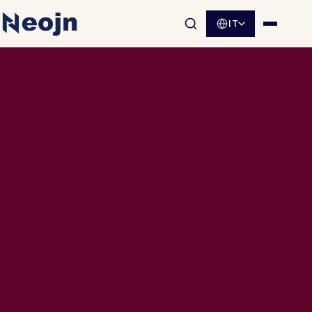
IT
Apri la ricerca nel sito
Apri me