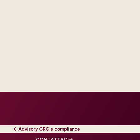
d engineering capacity sized to
tional follow-on managed run
d SLAs.
Advisory GRC e compliance
CONTATTACI