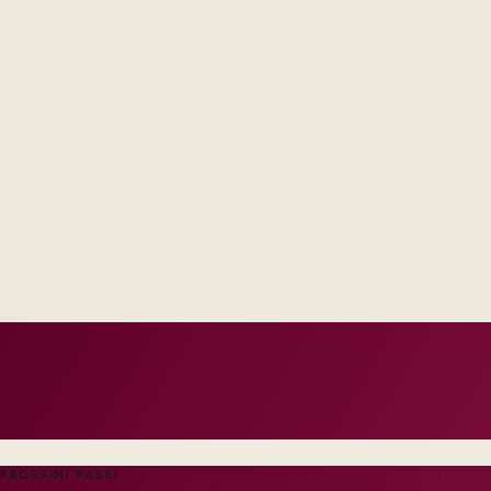
Steering forums see decisions, assumptions, and trade-offs in
across email threads.
Operations receives runbooks and contacts that match your re
generic handbook.
Success measures tie to production, adoption, or risk reductio
PROSSIMI PASSI