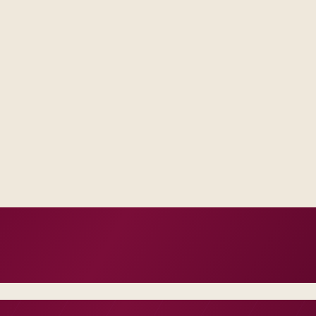
Delivery footprint
Blended consulting an
your regions, with op
where you want share
 one place, not scattered
al escalation model, not a
n, not vanity milestones.