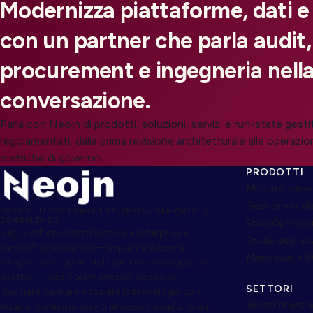
Modernizza piattaforme, dati e
con un partner che parla audit,
procurement e ingegneria nella
conversazione.
Parla con Neojn di prodotti, soluzioni, servizi e run-state gesti
regolamentati, dalla prima revisione architetturale alle operazion
metriche di governo.
PRODOTTI
Mercato secon
Gestione scol
PRODOTTI SOFTWARE ENTERPRISE, SERVIZI IT E
CONSULENZA
StoreOps e c
Neojn offre prodotti software enterprise e
Studio degli s
servizi IT specialistici — implementazione,
Markdown in 
integrazione, cloud, dati, sicurezza e supporto
gestito — così i team regolati possono
SETTORI
rilasciare, operare e scalare la tecnologia con
Servizi finanzia
fiducia. Serviamo servizi finanziari, sanità, retail,