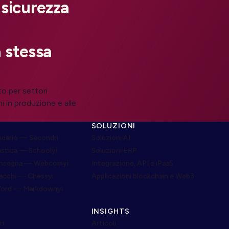
 sicurezza
 stessa
to per settori
i in produzione e alle
SOLUZIONI
dario — Secondri
Soluzioni AI
astica — Schoolyi
Soluzioni ERP
onsegna — Webcomyi
Integrazione, API e iPaaS
cacchi — Chessyi
Applicazioni blockchain e Web3
Word — Markdownyi
INSIGHTS
ri
Articoli