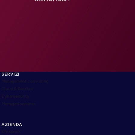
SERVIZI
Management consulting
Cloud & DevOps
Cybersecurity
Managed services
AZIENDA
Chi siamo