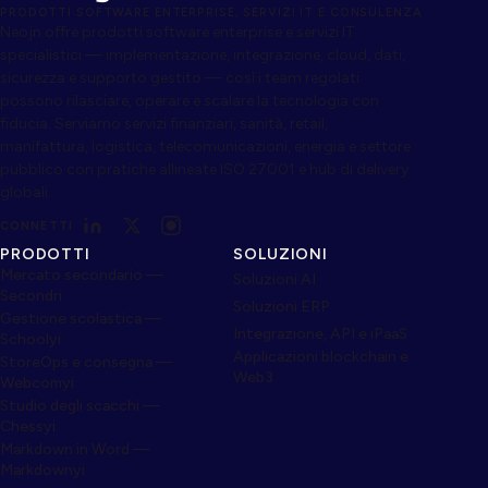
PRODOTTI SOFTWARE ENTERPRISE, SERVIZI IT E CONSULENZA
Neojn offre prodotti software enterprise e servizi IT
specialistici — implementazione, integrazione, cloud, dati,
sicurezza e supporto gestito — così i team regolati
possono rilasciare, operare e scalare la tecnologia con
fiducia. Serviamo servizi finanziari, sanità, retail,
manifattura, logistica, telecomunicazioni, energia e settore
pubblico con pratiche allineate ISO 27001 e hub di delivery
globali.
CONNETTI
PRODOTTI
SOLUZIONI
Mercato secondario —
Soluzioni AI
Secondri
Soluzioni ERP
Gestione scolastica —
Integrazione, API e iPaaS
Schoolyi
Applicazioni blockchain e
StoreOps e consegna —
Web3
Webcomyi
Studio degli scacchi —
Chessyi
Markdown in Word —
Markdownyi