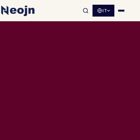
IT
Apri la ricerca nel sito
Apri me