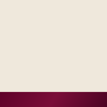
Steering forums see decisions, assumptions, and trade-
offs in one place, not scattered across email threads.
Operations receives runbooks and contacts that match
your real escalation model, not a generic handbook.
Success measures tie to production, adoption, or risk
reduction, not vanity milestones.
Delivery footprint
Blended consulting and engineering capacity sized
to your regions, with optional follow-on managed
run where you want shared SLAs.