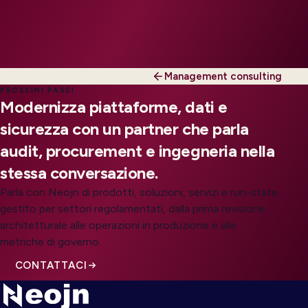
Management consulting
PROSSIMI PASSI
Modernizza piattaforme, dati e
sicurezza con un partner che parla
audit, procurement e ingegneria nella
stessa conversazione.
Parla con Neojn di prodotti, soluzioni, servizi e run-state
gestito per settori regolamentati, dalla prima revisione
architetturale alle operazioni in produzione e alle
metriche di governo.
CONTATTACI