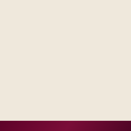
Steering forums see decisions, assumptions, and trade-
offs in one place, not scattered across email threads.
Operations receives runbooks and contacts that match
your real escalation model, not a generic handbook.
Success measures tie to production, adoption, or risk
reduction, not vanity milestones.
Delivery footprint
Blended consulting and engineering capacity sized
to your regions, with optional follow-on managed
run where you want shared SLAs.