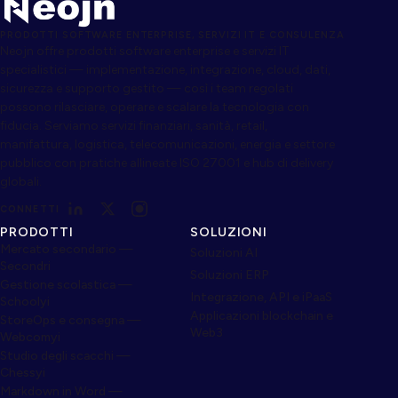
PRODOTTI SOFTWARE ENTERPRISE, SERVIZI IT E CONSULENZA
Neojn offre prodotti software enterprise e servizi IT
specialistici — implementazione, integrazione, cloud, dati,
sicurezza e supporto gestito — così i team regolati
possono rilasciare, operare e scalare la tecnologia con
fiducia. Serviamo servizi finanziari, sanità, retail,
manifattura, logistica, telecomunicazioni, energia e settore
pubblico con pratiche allineate ISO 27001 e hub di delivery
globali.
CONNETTI
PRODOTTI
SOLUZIONI
Mercato secondario —
Soluzioni AI
Secondri
Soluzioni ERP
Gestione scolastica —
Integrazione, API e iPaaS
Schoolyi
Applicazioni blockchain e
StoreOps e consegna —
Web3
Webcomyi
Studio degli scacchi —
Chessyi
Markdown in Word —