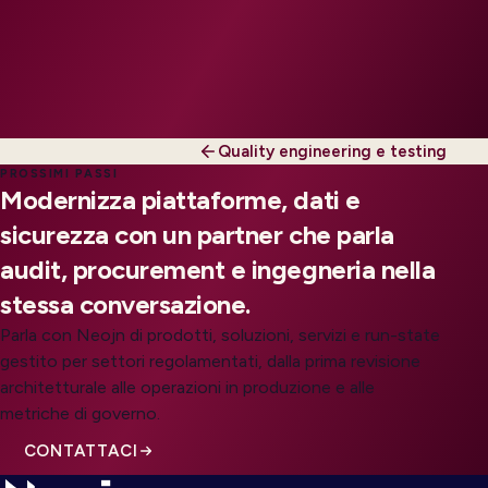
Quality engineering e testing
PROSSIMI PASSI
Modernizza piattaforme, dati e
sicurezza con un partner che parla
audit, procurement e ingegneria nella
stessa conversazione.
Parla con Neojn di prodotti, soluzioni, servizi e run-state
gestito per settori regolamentati, dalla prima revisione
architetturale alle operazioni in produzione e alle
metriche di governo.
CONTATTACI