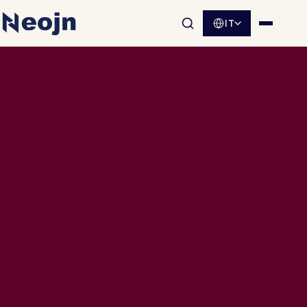
IT
Apri la ricerca nel sito
Apri me