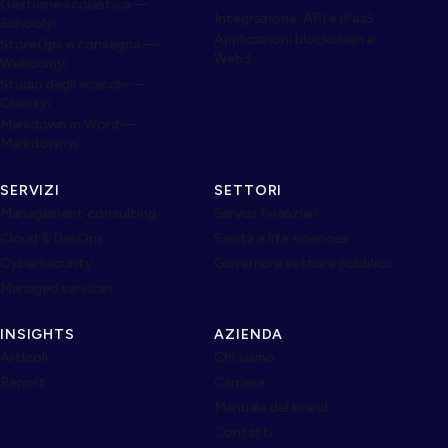
Gestione scolastica —
Integrazione, API e iPaaS
Schoolyi
Applicazioni blockchain e
StoreOps e consegna —
Web3
Webcomyi
Studio degli scacchi —
Chessyi
Markdown in Word —
Markdownyi
SERVIZI
SETTORI
Management consulting
Servizi finanziari
Cloud & DevOps
Sanità e life sciences
Cybersecurity
Governo e settore pubblico
Managed services
INSIGHTS
AZIENDA
Articoli
Chi siamo
Report
Carriere
Manuale del brand
Contatti