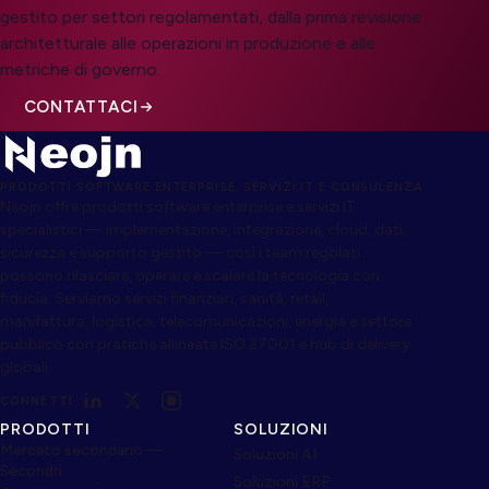
gestito per settori regolamentati, dalla prima revisione
architetturale alle operazioni in produzione e alle
metriche di governo.
CONTATTACI
PRODOTTI SOFTWARE ENTERPRISE, SERVIZI IT E CONSULENZA
Neojn offre prodotti software enterprise e servizi IT
specialistici — implementazione, integrazione, cloud, dati,
sicurezza e supporto gestito — così i team regolati
possono rilasciare, operare e scalare la tecnologia con
fiducia. Serviamo servizi finanziari, sanità, retail,
manifattura, logistica, telecomunicazioni, energia e settore
pubblico con pratiche allineate ISO 27001 e hub di delivery
globali.
CONNETTI
PRODOTTI
SOLUZIONI
Mercato secondario —
Soluzioni AI
Secondri
Soluzioni ERP