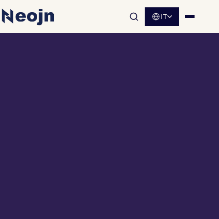
IT
Apri la ricerca nel sito
Apri me