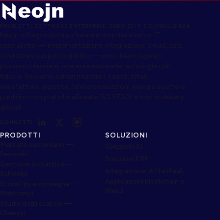
PRODOTTI SOFTWARE ENTERPRISE, SERVIZI IT E CONSULENZA
Neojn offre prodotti software enterprise e servizi IT
specialistici — implementazione, integrazione, cloud, dati,
sicurezza e supporto gestito — così i team regolati
possono rilasciare, operare e scalare la tecnologia con
fiducia. Serviamo servizi finanziari, sanità, retail,
manifattura, logistica, telecomunicazioni, energia e settore
pubblico con pratiche allineate ISO 27001 e hub di delivery
globali.
CONNETTI
PRODOTTI
SOLUZIONI
Mercato secondario —
Soluzioni AI
Secondri
Soluzioni ERP
Gestione scolastica —
Integrazione, API e iPaaS
Schoolyi
Applicazioni blockchain e
StoreOps e consegna —
Web3
Webcomyi
Studio degli scacchi —
Chessyi