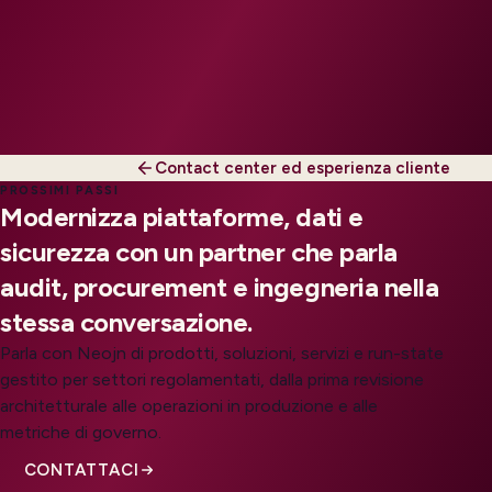
Contact center ed esperienza cliente
PROSSIMI PASSI
Modernizza piattaforme, dati e
sicurezza con un partner che parla
audit, procurement e ingegneria nella
stessa conversazione.
Parla con Neojn di prodotti, soluzioni, servizi e run-state
gestito per settori regolamentati, dalla prima revisione
architetturale alle operazioni in produzione e alle
metriche di governo.
CONTATTACI