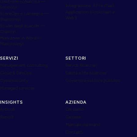
Gestione scolastica —
Integrazione, API e iPaaS
Schoolyi
Applicazioni blockchain e
StoreOps e consegna —
Web3
Webcomyi
Studio degli scacchi —
Chessyi
Markdown in Word —
Markdownyi
SERVIZI
SETTORI
Management consulting
Servizi finanziari
Cloud & DevOps
Sanità e life sciences
Cybersecurity
Governo e settore pubblico
Managed services
INSIGHTS
AZIENDA
Articoli
Chi siamo
Report
Carriere
Manuale del brand
Contatti