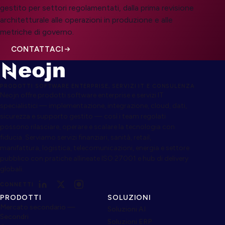
gestito per settori regolamentati, dalla prima revisione
architetturale alle operazioni in produzione e alle
metriche di governo.
CONTATTACI
PRODOTTI SOFTWARE ENTERPRISE, SERVIZI IT E CONSULENZA
Neojn offre prodotti software enterprise e servizi IT
specialistici — implementazione, integrazione, cloud, dati,
sicurezza e supporto gestito — così i team regolati
possono rilasciare, operare e scalare la tecnologia con
fiducia. Serviamo servizi finanziari, sanità, retail,
manifattura, logistica, telecomunicazioni, energia e settore
pubblico con pratiche allineate ISO 27001 e hub di delivery
globali.
CONNETTI
PRODOTTI
SOLUZIONI
Mercato secondario —
Soluzioni AI
Secondri
Soluzioni ERP