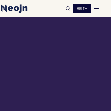
IT
Apri la ricerca nel sito
Apri me