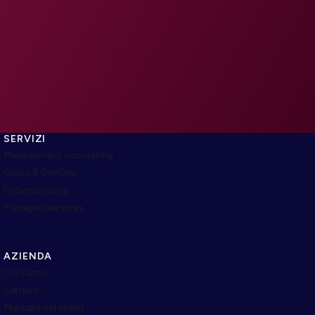
SERVIZI
Management consulting
Cloud & DevOps
Cybersecurity
Managed services
AZIENDA
Chi siamo
Carriere
Manuale del brand