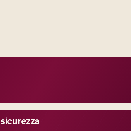
Delivery footprint
Industry principals wi
engineers, scaled to yo
cross business and IT.
roduction dates.
 and change practice.
 sicurezza