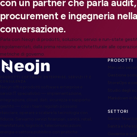
con un partner che parla audit,
procurement e ingegneria nella
conversazione.
Parla con Neojn di prodotti, soluzioni, servizi e run-state gesti
regolamentati, dalla prima revisione architetturale alle operazion
metriche di governo.
PRODOTTI
Mercato secon
Gestione scol
PRODOTTI SOFTWARE ENTERPRISE, SERVIZI IT E
CONSULENZA
StoreOps e c
Neojn offre prodotti software enterprise e
Studio degli s
servizi IT specialistici — implementazione,
Markdown in 
integrazione, cloud, dati, sicurezza e supporto
gestito — così i team regolati possono
SETTORI
rilasciare, operare e scalare la tecnologia con
Servizi finanzia
fiducia. Serviamo servizi finanziari, sanità, retail,
manifattura, logistica, telecomunicazioni,
Sanità e life s
energia e settore pubblico con pratiche
Governo e set