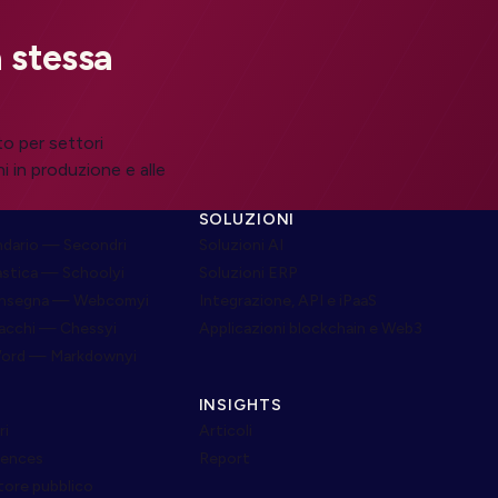
 stessa
to per settori
i in produzione e alle
SOLUZIONI
dario — Secondri
Soluzioni AI
astica — Schoolyi
Soluzioni ERP
onsegna — Webcomyi
Integrazione, API e iPaaS
cacchi — Chessyi
Applicazioni blockchain e Web3
Word — Markdownyi
INSIGHTS
ri
Articoli
ciences
Report
tore pubblico