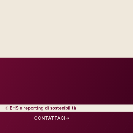
th platform and integration
ur regions and regulatory tier.
EHS e reporting di sostenibilità
CONTATTACI