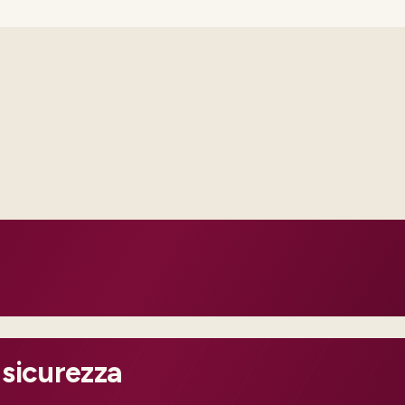
Delivery footprint
Industry principals wi
engineers, scaled to yo
cross business and IT.
roduction dates.
 and change practice.
 sicurezza