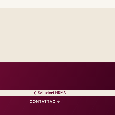
th platform and integration
ur regions and regulatory tier.
Soluzioni HRMS
CONTATTACI