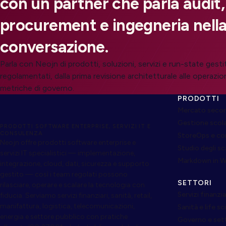
con un partner che parla audit,
procurement e ingegneria nella
conversazione.
Parla con Neojn di prodotti, soluzioni, servizi e run-state gesti
regolamentati, dalla prima revisione architetturale alle operazion
metriche di governo.
PRODOTTI
Mercato secon
Gestione scol
PRODOTTI SOFTWARE ENTERPRISE, SERVIZI IT E
CONSULENZA
StoreOps e c
Neojn offre prodotti software enterprise e
Studio degli s
servizi IT specialistici — implementazione,
Markdown in 
integrazione, cloud, dati, sicurezza e supporto
gestito — così i team regolati possono
SETTORI
rilasciare, operare e scalare la tecnologia con
Servizi finanzia
fiducia. Serviamo servizi finanziari, sanità, retail,
manifattura, logistica, telecomunicazioni,
Sanità e life s
energia e settore pubblico con pratiche
Governo e set