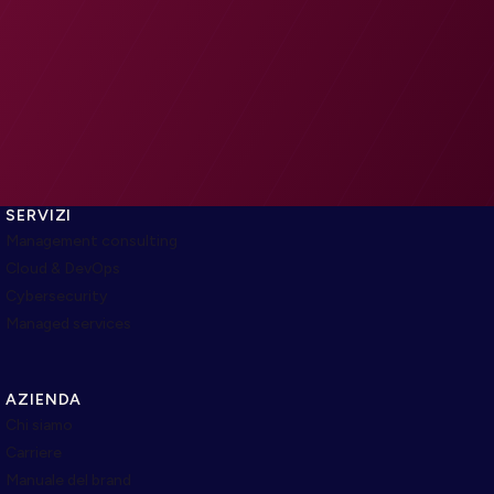
SERVIZI
Management consulting
Cloud & DevOps
Cybersecurity
Managed services
AZIENDA
Chi siamo
Carriere
Manuale del brand