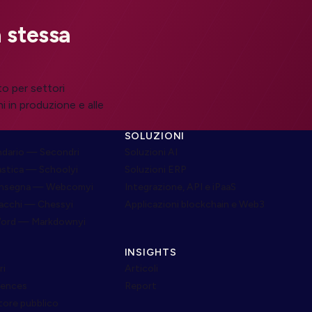
 stessa
to per settori
i in produzione e alle
SOLUZIONI
dario — Secondri
Soluzioni AI
astica — Schoolyi
Soluzioni ERP
onsegna — Webcomyi
Integrazione, API e iPaaS
cacchi — Chessyi
Applicazioni blockchain e Web3
Word — Markdownyi
INSIGHTS
ri
Articoli
ciences
Report
tore pubblico