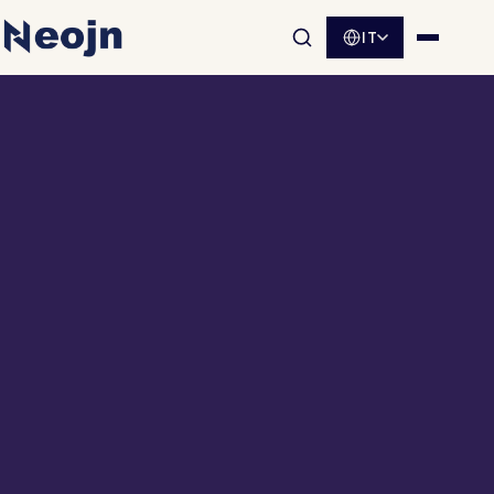
IT
Apri la ricerca nel sito
Apri me