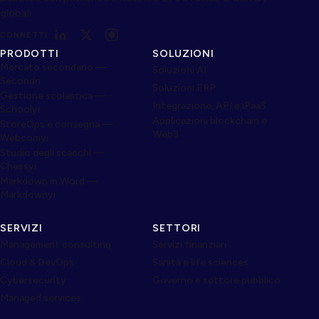
globali.
CONNETTI
PRODOTTI
SOLUZIONI
Mercato secondario —
Soluzioni AI
Secondri
Soluzioni ERP
Gestione scolastica —
Integrazione, API e iPaaS
Schoolyi
Applicazioni blockchain e
StoreOps e consegna —
Web3
Webcomyi
Studio degli scacchi —
Chessyi
Markdown in Word —
Markdownyi
SERVIZI
SETTORI
Management consulting
Servizi finanziari
Cloud & DevOps
Sanità e life sciences
Cybersecurity
Governo e settore pubblico
Managed services