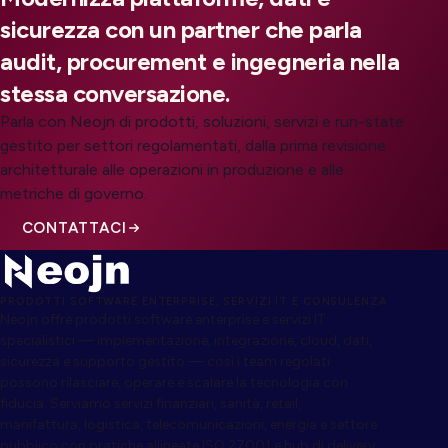
sicurezza con un partner che parla
audit, procurement e ingegneria nella
stessa conversazione.
Parla con Neojn di prodotti, soluzioni, servizi e run-state
gestito per settori regolamentati, dalla prima revisione
architetturale alle operazioni in produzione e alle
metriche di governo.
CONTATTACI
PRODOTTI SOFTWARE ENTERPRISE, SERVIZI IT E CONSULENZA
Neojn offre prodotti software enterprise e servizi IT
specialistici — implementazione, integrazione, cloud, dati,
sicurezza e supporto gestito — così i team regolati
possono rilasciare, operare e scalare la tecnologia con
fiducia. Serviamo servizi finanziari, sanità, retail,
manifattura, logistica, telecomunicazioni, energia e settore
pubblico con pratiche allineate ISO 27001 e hub di delivery