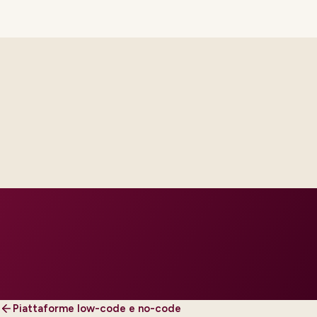
th platform and integration
ur regions and regulatory tier.
Piattaforme low-code e no-code