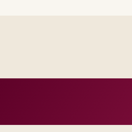
Steering sees the same RAID log and control impact analysis a
Test evidence and release criteria are agreed before public p
Operations inherits documentation that matches real incident