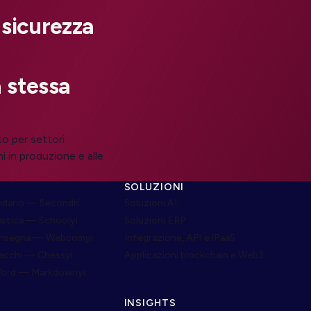
 sicurezza
 stessa
to per settori
i in produzione e alle
SOLUZIONI
dario — Secondri
Soluzioni AI
astica — Schoolyi
Soluzioni ERP
onsegna — Webcomyi
Integrazione, API e iPaaS
cacchi — Chessyi
Applicazioni blockchain e Web3
Word — Markdownyi
INSIGHTS