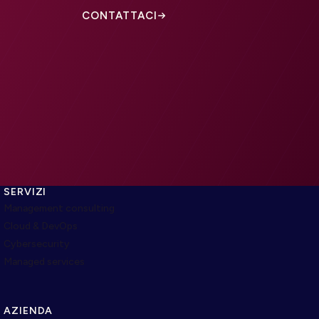
CONTATTACI
SERVIZI
Management consulting
Cloud & DevOps
Cybersecurity
Managed services
AZIENDA