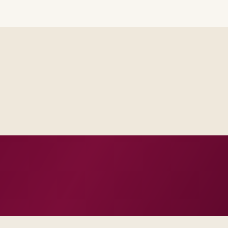
Delivery footprint
Industry principals wi
engineers, scaled to yo
cross business and IT.
roduction dates.
 and change practice.