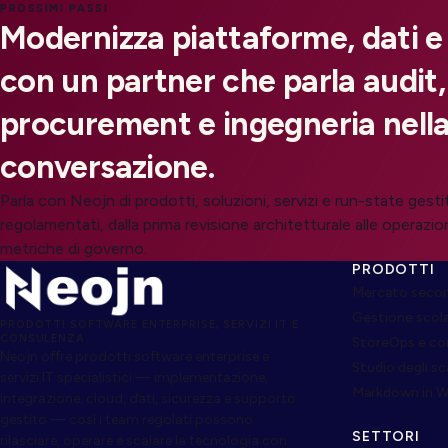
PROSSIMI PASSI
Modernizza piattaforme, dati e
con un partner che parla audit,
procurement e ingegneria nella
conversazione.
Parla con Neojn di prodotti, soluzioni, servizi e run-state gesti
regolamentati, dalla prima revisione architetturale alle operazion
metriche di governo.
PRODOTTI
Mercato secon
Gestione scol
PRODOTTI SOFTWARE ENTERPRISE, SERVIZI IT E
CONSULENZA
StoreOps e c
Neojn offre prodotti software enterprise e
Studio degli s
servizi IT specialistici — implementazione,
Markdown in 
integrazione, cloud, dati, sicurezza e supporto
gestito — così i team regolati possono
SETTORI
rilasciare, operare e scalare la tecnologia con