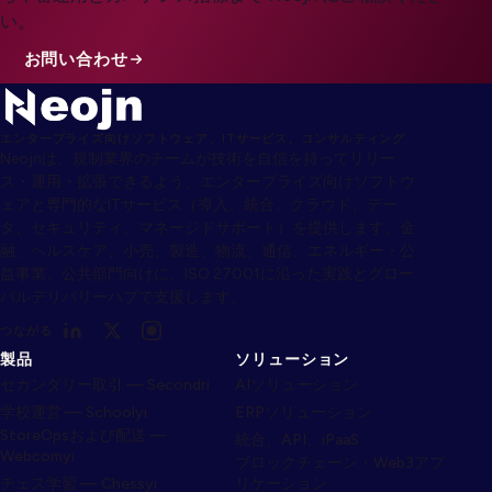
い。
お問い合わせ
エンタープライズ向けソフトウェア、ITサービス、コンサルティング
Neojnは、規制業界のチームが技術を自信を持ってリリー
ス・運用・拡張できるよう、エンタープライズ向けソフトウ
ェアと専門的なITサービス（導入、統合、クラウド、デー
タ、セキュリティ、マネージドサポート）を提供します。金
融、ヘルスケア、小売、製造、物流、通信、エネルギー・公
益事業、公共部門向けに、ISO 27001に沿った実践とグロー
バルデリバリーハブで支援します。
つながる
製品
ソリューション
セカンダリー取引 — Secondri
AIソリューション
学校運営 — Schoolyi
ERPソリューション
StoreOpsおよび配送 —
統合、API、iPaaS
Webcomyi
ブロックチェーン・Web3アプ
チェス学習 — Chessyi
リケーション