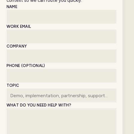
context so we can route you quickly.
Website
NAME
WORK EMAIL
COMPANY
PHONE (OPTIONAL)
TOPIC
WHAT DO YOU NEED HELP WITH?